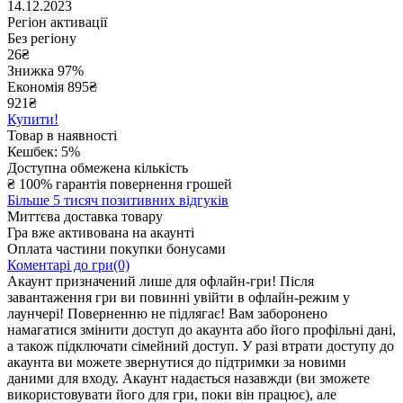
14.12.2023
Регіон активації
Без регіону
26
₴
Знижка 97%
Економія
895
₴
921₴
Купити!
Товар в наявності
Кешбек: 5%
Доступна обмежена кількість
₴
100% гарантія повернення грошей
Більше 5 тисяч позитивних відгуків
Миттєва доставка товару
Гра вже активована на акаунті
Оплата частини покупки бонусами
Коментарі до гри(0)
Акаунт призначений лише для офлайн-гри! Після
завантаження гри ви повинні увійти в офлайн-режим у
лаунчері! Поверненню не підлягає! Вам заборонено
намагатися змінити доступ до акаунта або його профільні дані,
а також підключати сімейний доступ. У разі втрати доступу до
акаунта ви можете звернутися до підтримки за новими
даними для входу. Акаунт надається назавжди (ви зможете
використовувати його для гри, поки він працює), але