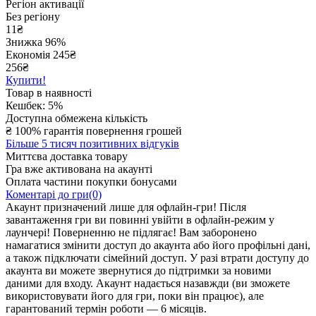
Регіон активації
Без регіону
11
₴
Знижка 96%
Економія
245
₴
256₴
Купити!
Товар в наявності
Кешбек: 5%
Доступна обмежена кількість
₴
100% гарантія повернення грошей
Більше 5 тисяч позитивних відгуків
Миттєва доставка товару
Гра вже активована на акаунті
Оплата частини покупки бонусами
Коментарі до гри(0)
Акаунт призначений лише для офлайн-гри! Після
завантаження гри ви повинні увійти в офлайн-режим у
лаунчері! Поверненню не підлягає! Вам заборонено
намагатися змінити доступ до акаунта або його профільні дані,
а також підключати сімейний доступ. У разі втрати доступу до
акаунта ви можете звернутися до підтримки за новими
даними для входу. Акаунт надається назавжди (ви зможете
використовувати його для гри, поки він працює), але
гарантований термін роботи — 6 місяців.