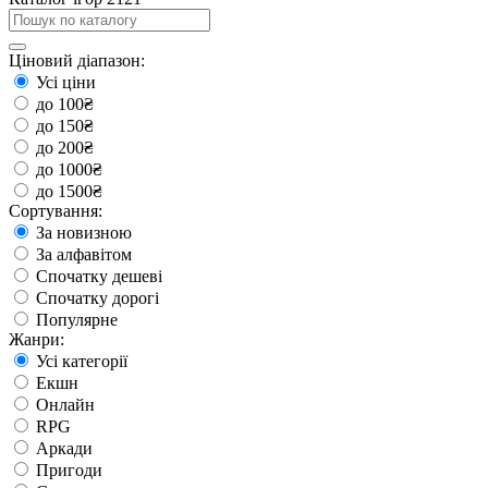
Ціновий діапазон:
Усі ціни
до 100₴
до 150₴
до 200₴
до 1000₴
до 1500₴
Сортування:
За новизною
За алфавітом
Спочатку дешеві
Спочатку дорогі
Популярне
Жанри:
Усі категорії
Екшн
Онлайн
RPG
Аркади
Пригоди