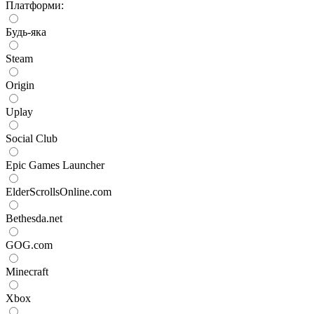
Платформи:
Будь-яка
Steam
Origin
Uplay
Social Club
Epic Games Launcher
ElderScrollsOnline.com
Bethesda.net
GOG.com
Minecraft
Xbox