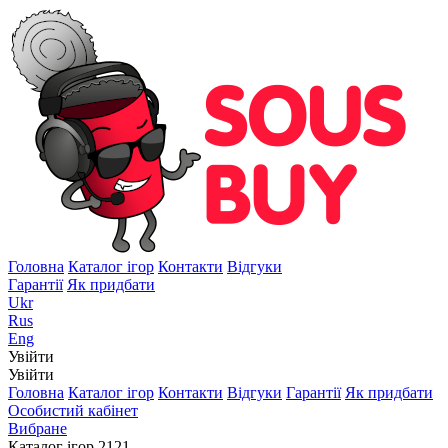
Головна
Каталог ігор
Контакти
Відгуки
Гарантії
Як придбати
Ukr
Rus
Eng
Увійти
Увійти
Головна
Каталог ігор
Контакти
Відгуки
Гарантії
Як придбати
Особистий кабінет
Вибране
Каталог ігор
2121