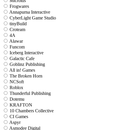
Microids
Frogwares
Annapurna Interactive
CyberLight Game Studio
tinyBuild
Croteam
4A
Alawar
Funcom
Iceberg Interactive
Galactic Cafe
Goblinz Publishing
All in! Games
The Broken Horn
NCSoft
Roblox
Thunderful Publishing
Dotemu
KRAFTON
10 Chambers Collective
CI Games
Aspyr
Asmodee Digital