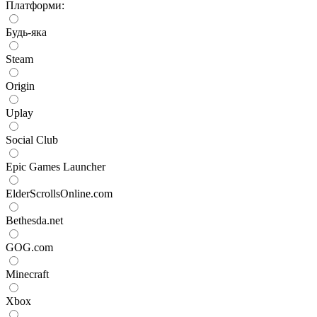
Платформи:
Будь-яка
Steam
Origin
Uplay
Social Club
Epic Games Launcher
ElderScrollsOnline.com
Bethesda.net
GOG.com
Minecraft
Xbox