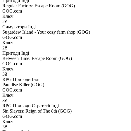
Пригоди
Інді
Regular Factory: Escape Room (GOG)
GOG.com
Ключ
2₴
Симулятори
Інді
Sugardew Island - Your cozy farm shop (GOG)
GOG.com
Ключ
2₴
Пригоди
Інді
Between Time: Escape Room (GOG)
GOG.com
Ключ
3₴
RPG
Пригоди
Інді
Paradise Killer (GOG)
GOG.com
Ключ
3₴
RPG
Пригоди
Стратегії
Інді
Sin Slayers: Reign of The 8th (GOG)
GOG.com
Ключ
3₴