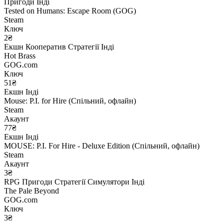
Пригоди
Інді
Tested on Humans: Escape Room (GOG)
Steam
Ключ
2₴
Екшн
Кооператив
Стратегії
Інді
Hot Brass
GOG.com
Ключ
51₴
Екшн
Інді
Mouse: P.I. for Hire (Спільний, офлайн)
Steam
Акаунт
77₴
Екшн
Інді
MOUSE: P.I. For Hire - Deluxe Edition (Спільний, офлайн)
Steam
Акаунт
3₴
RPG
Пригоди
Стратегії
Симулятори
Інді
The Pale Beyond
GOG.com
Ключ
3₴