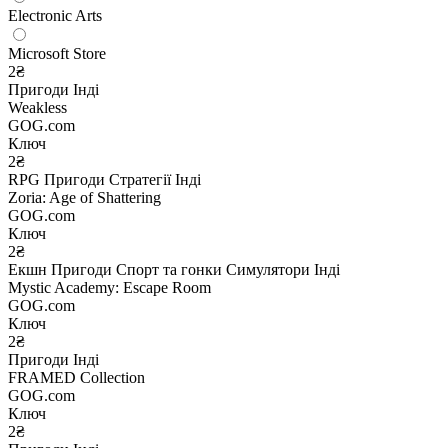
Electronic Arts
Microsoft Store
2₴
Пригоди
Інді
Weakless
GOG.com
Ключ
2₴
RPG
Пригоди
Стратегії
Інді
Zoria: Age of Shattering
GOG.com
Ключ
2₴
Екшн
Пригоди
Спорт та гонки
Симулятори
Інді
Mystic Academy: Escape Room
GOG.com
Ключ
2₴
Пригоди
Інді
FRAMED Collection
GOG.com
Ключ
2₴