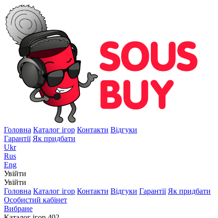
Головна
Каталог ігор
Контакти
Відгуки
Гарантії
Як придбати
Ukr
Rus
Eng
Увійти
Увійти
Головна
Каталог ігор
Контакти
Відгуки
Гарантії
Як придбати
Особистий кабінет
Вибране
Каталог ігор
402