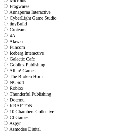
Microids
Frogwares
Annapurna Interactive
CyberLight Game Studio
tinyBuild
Croteam
4A
Alawar
Funcom
Iceberg Interactive
Galactic Cafe
Goblinz Publishing
All in! Games
The Broken Horn
NCSoft
Roblox
Thunderful Publishing
Dotemu
KRAFTON
10 Chambers Collective
CI Games
Aspyr
Asmodee Digital