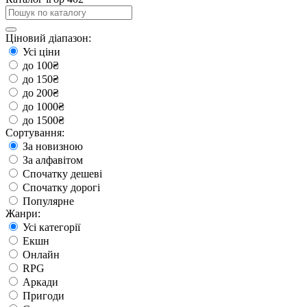
Ціновий діапазон:
Усі ціни
до 100₴
до 150₴
до 200₴
до 1000₴
до 1500₴
Сортування:
За новизною
За алфавітом
Спочатку дешеві
Спочатку дорогі
Популярне
Жанри:
Усі категорії
Екшн
Онлайн
RPG
Аркади
Пригоди