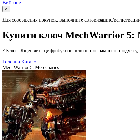
Вибране
×
Для совершения покупок, выполните авторизацию/регистраци
Купити ключ MechWarrior 5: 
?
Ключ: Ліцензійні цифробуквові ключі програмного продукту, 
Головна
Каталог
MechWarrior 5: Mercenaries