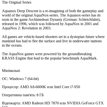
The Original Series
Aquanox Deep Descent is a re-imagining of both the gameplay and
world of the original AquaNox-series. The Aquanox-series has its
roots in the game Archimedean Dynasty (German: Schleichfahrt),
released in 1996, which was followed by AquaNox in 2001 and
AquaNox 2: Revelation in 2003.
All games are vehicle-based shooters set in a dystopian future where
mankind has had to flee the surface and live in underwater stations
in the oceans.
The AquaNox games were powered by the groundbreaking
KRASS Engine that lead to the popular benchmark AquaMark.
Мінімальні
ОС: Windows 7 (64-bit)
Процесор: AMD A8-6600K или Intel Core i7-950
Оперативна пам'ять: 8 ГБ
Відеокарта: AMD Radeon HD 7870 или NVIDIA GeForce GTX