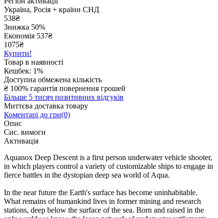
Регіон активації
Україна, Росія + країни СНД
538
₴
Знижка 50%
Економія
537
₴
1075₴
Купити!
Товар в наявності
Кешбек: 1%
Доступна обмежена кількість
₴
100% гарантія повернення грошей
Більше 5 тисяч позитивних відгуків
Миттєва доставка товару
Коментарі до гри(0)
Опис
Сис. вимоги
Активація
Aquanox Deep Descent is a first person underwater vehicle shooter,
in which players control a variety of customizable ships to engage in
fierce battles in the dystopian deep sea world of Aqua.
In the near future the Earth's surface has become uninhabitable.
What remains of humankind lives in former mining and research
stations, deep below the surface of the sea. Born and raised in the