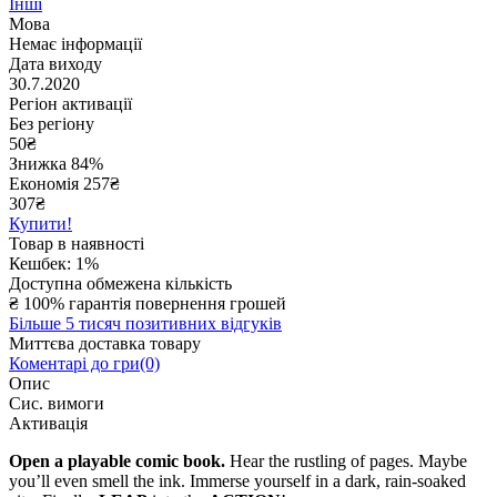
Інші
Мова
Немає інформації
Дата виходу
30.7.2020
Регіон активації
Без регіону
50
₴
Знижка 84%
Економія
257
₴
307₴
Купити!
Товар в наявності
Кешбек: 1%
Доступна обмежена кількість
₴
100% гарантія повернення грошей
Більше 5 тисяч позитивних відгуків
Миттєва доставка товару
Коментарі до гри(0)
Опис
Сис. вимоги
Активація
Open a playable comic book.
Hear the rustling of pages. Maybe
you’ll even smell the ink. Immerse yourself in a dark, rain-soaked