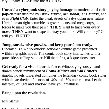
city. Finally,
LEAP
into the
ACTION
!
Unravel a cyberpunk story paying homage to modern and cult
pop-culture
inspired by
Black Mirror
,
Mr. Robot
,
The Matrix
, and
even
Fight Club
. Enter the bleak streets of a dystopian near-future.
Here, human rights crumble as governments and megacorps join
forces to make you their pawn.
THEY
want to trace your every
move.
THEY
want to shape the way you think. Will you obey? Or
will you
FIGHT
?
Jump, sneak, solve puzzles, and keep your 9mm ready.
Liberated is a white-knuckle action-adventure game presented
within a graphic novel. The comic book story intertwines with a
pure side-scrolling shooter. Kill them first, ask questions later.
Get ready for a visual tour de force.
Witness gorgeously hand-
drawn panels reminiscent of
Frank Miller’s
and
Will Eisner’s
graphic novels. Liberated combines the legendary comic book styles
with the aesthetic influences of ‘40s and ‘50s noir cinema. Let the
interplay of light and shadow leave you breathless.
Bring upon the revolution.
Мінімальні