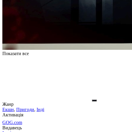
Показати все
Жанр
Екшн
,
Пригоди
,
Інді
Активація
GOG.com
Видавець