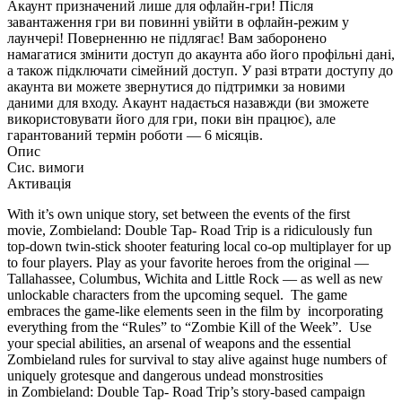
Акаунт призначений лише для офлайн-гри! Після
завантаження гри ви повинні увійти в офлайн-режим у
лаунчері! Поверненню не підлягає! Вам заборонено
намагатися змінити доступ до акаунта або його профільні дані,
а також підключати сімейний доступ. У разі втрати доступу до
акаунта ви можете звернутися до підтримки за новими
даними для входу. Акаунт надається назавжди (ви зможете
використовувати його для гри, поки він працює), але
гарантований термін роботи — 6 місяців.
Опис
Сис. вимоги
Активація
With it’s own unique story, set between the events of the first
movie, Zombieland: Double Tap- Road Trip is a ridiculously fun
top-down twin-stick shooter featuring local co-op multiplayer for up
to four players. Play as your favorite heroes from the original —
Tallahassee, Columbus, Wichita and Little Rock — as well as new
unlockable characters from the upcoming sequel. The game
embraces the game-like elements seen in the film by incorporating
everything from the “Rules” to “Zombie Kill of the Week”. Use
your special abilities, an arsenal of weapons and the essential
Zombieland rules for survival to stay alive against huge numbers of
uniquely grotesque and dangerous undead monstrosities
in Zombieland: Double Tap- Road Trip’s story-based campaign