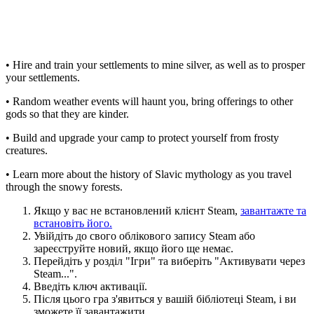
• Hire and train your settlements to mine silver, as well as to prosper
your settlements.
• Random weather events will haunt you, bring offerings to other
gods so that they are kinder.
• Build and upgrade your camp to protect yourself from frosty
creatures.
• Learn more about the history of Slavic mythology as you travel
through the snowy forests.
Якщо у вас не встановлений клієнт Steam,
завантажте та
встановіть його.
Увійдіть до свого облікового запису Steam або
зареєструйте новий, якщо його ще немає.
Перейдіть у розділ "Ігри" та виберіть "Активувати через
Steam...".
Введіть ключ активації.
Після цього гра з'явиться у вашій бібліотеці Steam, і ви
зможете її завантажити.