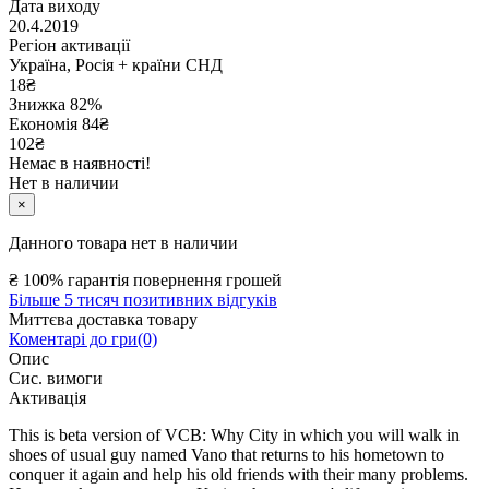
Дата виходу
20.4.2019
Регіон активації
Україна, Росія + країни СНД
18
₴
Знижка 82%
Економія
84
₴
102₴
Немає в наявності!
Нет в наличии
×
Данного товара нет в наличии
₴
100% гарантія повернення грошей
Більше 5 тисяч позитивних відгуків
Миттєва доставка товару
Коментарі до гри(0)
Опис
Сис. вимоги
Активація
This is beta version of VCB: Why City in which you will walk in
shoes of usual guy named Vano that returns to his hometown to
conquer it again and help his old friends with their many problems.