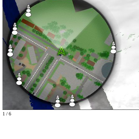
1
/
6