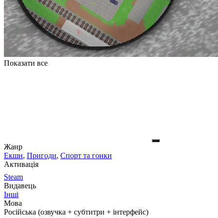
Показати все
Жанр
Екшн
,
Пригоди
,
Спорт та гонки
Активація
Steam
Видавець
Інші
Мова
Російська (озвучка + субтитри + інтерфейс)