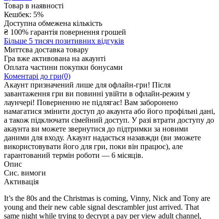
Товар в наявності
Кешбек: 5%
Доступна обмежена кількість
₴
100% гарантія повернення грошей
Більше 5 тисяч позитивних відгуків
Миттєва доставка товару
Гра вже активована на акаунті
Оплата частини покупки бонусами
Коментарі до гри(0)
Акаунт призначений лише для офлайн-гри! Після
завантаження гри ви повинні увійти в офлайн-режим у
лаунчері! Поверненню не підлягає! Вам заборонено
намагатися змінити доступ до акаунта або його профільні дані,
а також підключати сімейний доступ. У разі втрати доступу до
акаунта ви можете звернутися до підтримки за новими
даними для входу. Акаунт надається назавжди (ви зможете
використовувати його для гри, поки він працює), але
гарантований термін роботи — 6 місяців.
Опис
Сис. вимоги
Активація
It’s the 80s and the Christmas is coming, Vinny, Nick and Tony are
young and their new cable signal descrambler just arrived. That
same night while trying to decrypt a pay per view adult channel,