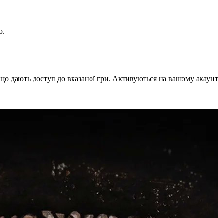
ю.
що дають доступ до вказаної гри. Активуються на вашому акаунт