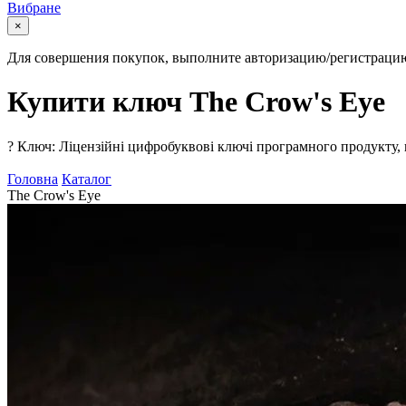
Вибране
×
Для совершения покупок, выполните авторизацию/регистраци
Купити ключ The Crow's Eye
?
Ключ: Ліцензійні цифробуквові ключі програмного продукту, 
Головна
Каталог
The Crow's Eye