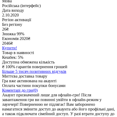
Мова
Російська (інтерфейс)
Дата виходу
2.10.2020
Регіон активації
Без регіону
26
₴
Знижка 99%
Економія
2020
₴
2046₴
Купити!
Товар в наявності
Кешбек: 5%
Доступна обмежена кількість
₴
100% гарантія повернення грошей
Більше 5 тисяч позитивних відгуків
Миттєва доставка товару
Гра вже активована на акаунті
Оплата частини покупки бонусами
Коментарі до гри(0)
Акаунт призначений лише для офлайн-гри! Після
завантаження гри ви повинні увійти в офлайн-режим у
лаунчері! Поверненню не підлягає! Вам заборонено
намагатися змінити доступ до акаунта або його профільні дані,
а також підключати сімейний доступ. У разі втрати доступу до