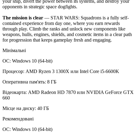
your ship, divert the power between its systems, and destroy your
opponents in strategic space dogfights.
The mission is clear
— STAR WARS: Squadrons is a fully self-
contained experience from day one, where you earn rewards
through play. Climb the ranks and unlock new components like
weapons, hulls, engines, shields, and cosmetic items in a clear path
for progression that keeps gameplay fresh and engaging.
Мінімальні
ОС: Windows 10 (64-bit)
Процесор: AMD Ryzen 3 1300X или Intel Core i5-6600K
Оперативна пам'ять: 8 ГБ
Відеокарта: AMD Radeon HD 7870 или NVIDIA GeForce GTX
660
Місце на диску: 40 ГБ
Рекомендовані
ОС: Windows 10 (64-bit)