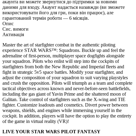
акаунта ви можете звернутися до підтримки за новими
даними для входу. Акаунт надається назавжди (ви зможете
використовувати його для гри, поки він працює), але
гарантований термін роботи — 6 місяців.
Опис
Сис. вимоги
Активація
Master the art of starfighter combat in the authentic piloting
experience STAR WARS™: Squadrons. Buckle up and feel the
adrenaline of first-person, multiplayer space dogfights alongside
your squadron. Pilots who enlist will step into the cockpits of
starfighters from both the New Republic and Imperial fleets and
fight in strategic 5v5 space battles. Modify your starfighter, and
adjust the composition of your squadron to suit varying playstyles
and crush the opposition. Pilots will triumph as a team and complete
tactical objectives across known and never-before-seen battlefields,
including the gas giant of Yavin Prime and the shattered moon of
Galitan. Take control of starfighters such as the X-wing and TIE
fighter. Customize loadouts and cosmetics. Divert power between
weapons, shields, and engines while immersing yourself in the
cockpit. In addition, players will have the option to play the entirety
of the game in virtual reality (VR)!
LIVE YOUR STAR WARS PILOT FANTASY