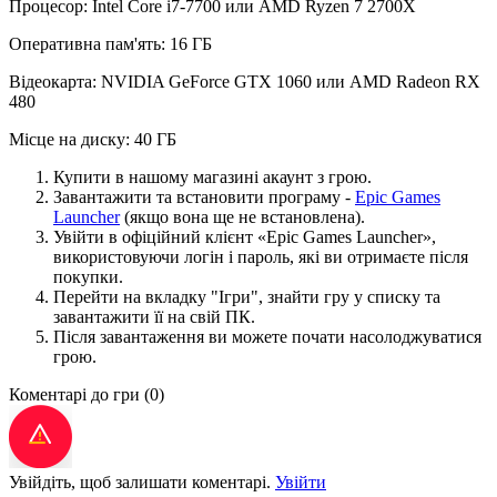
Процесор: Intel Core i7-7700 или AMD Ryzen 7 2700X
Оперативна пам'ять: 16 ГБ
Відеокарта: NVIDIA GeForce GTX 1060 или AMD Radeon RX
480
Місце на диску: 40 ГБ
Купити в нашому магазині акаунт з грою.
Завантажити та встановити програму -
Epic Games
Launcher
(якщо вона ще не встановлена).
Увійти в офіційний клієнт «Epic Games Launcher»,
використовуючи логін і пароль, які ви отримаєте після
покупки.
Перейти на вкладку "Ігри", знайти гру у списку та
завантажити її на свій ПК.
Після завантаження ви можете почати насолоджуватися
грою.
Коментарі до гри
(0)
Увійдіть, щоб залишати коментарі.
Увійти