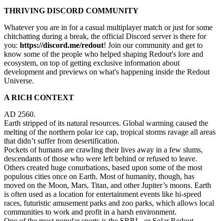
THRIVING DISCORD COMMUNITY
Whatever you are in for a casual multiplayer match or just for some
chitchatting during a break, the official Discord server is there for
you:
https://discord.me/redout
! Join our community and get to
know some of the people who helped shaping Redout's lore and
ecosystem, on top of getting exclusive information about
development and previews on what's happening inside the Redout
Universe.
A RICH CONTEXT
AD 2560.
Earth stripped of its natural resources. Global warming caused the
melting of the northern polar ice cap, tropical storms ravage all areas
that didn’t suffer from desertification.
Pockets of humans are crawling their lives away in a few slums,
descendants of those who were left behind or refused to leave.
Others created huge conurbations, based upon some of the most
populous cities once on Earth. Most of humanity, though, has
moved on the Moon, Mars, Titan, and other Jupiter’s moons. Earth
is often used as a location for entertainment events like hi-speed
races, futuristic amusement parks and zoo parks, which allows local
communities to work and profit in a harsh environment.
One of the most popular sports is the SRRL, or Solar Redout