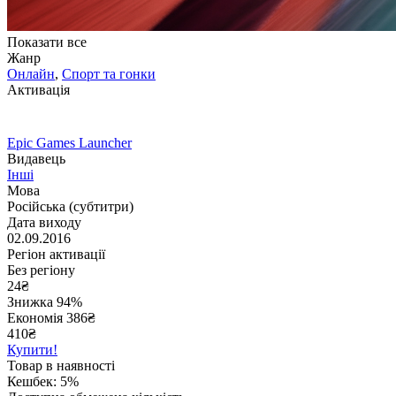
Показати все
Жанр
Онлайн
,
Спорт та гонки
Активація
Epic Games Launcher
Видавець
Інші
Мова
Російська (субтитри)
Дата виходу
02.09.2016
Регіон активації
Без регіону
24
₴
Знижка 94%
Економія
386
₴
410₴
Купити!
Товар в наявності
Кешбек: 5%