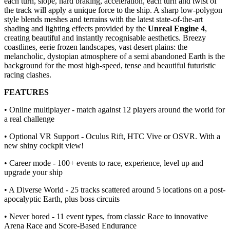
each turn, slope, hard braking, acceleration, each turn and twist of
the track will apply a unique force to the ship. A sharp low-polygon
style blends meshes and terrains with the latest state-of-the-art
shading and lighting effects provided by the
Unreal Engine 4
,
creating beautiful and instantly recognisable aesthetics. Breezy
coastlines, eerie frozen landscapes, vast desert plains: the
melancholic, dystopian atmosphere of a semi abandoned Earth is the
background for the most high-speed, tense and beautiful futuristic
racing clashes.
FEATURES
• Online multiplayer - match against 12 players around the world for
a real challenge
• Optional VR Support - Oculus Rift, HTC Vive or OSVR. With a
new shiny cockpit view!
• Career mode - 100+ events to race, experience, level up and
upgrade your ship
• A Diverse World - 25 tracks scattered around 5 locations on a post-
apocalyptic Earth, plus boss circuits
• Never bored - 11 event types, from classic Race to innovative
Arena Race and Score-Based Endurance