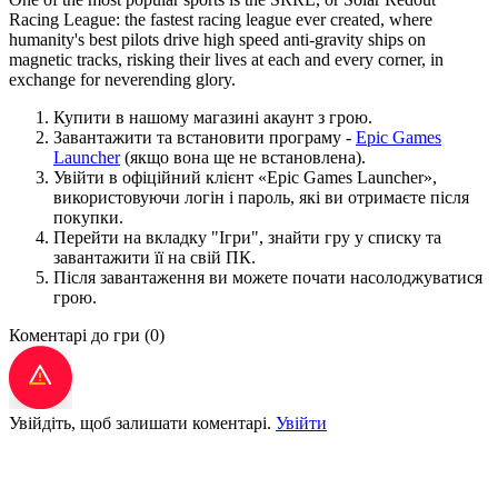
Racing League: the fastest racing league ever created, where
humanity's best pilots drive high speed anti-gravity ships on
magnetic tracks, risking their lives at each and every corner, in
exchange for neverending glory.
Купити в нашому магазині акаунт з грою.
Завантажити та встановити програму -
Epic Games
Launcher
(якщо вона ще не встановлена).
Увійти в офіційний клієнт «Epic Games Launcher»,
використовуючи логін і пароль, які ви отримаєте після
покупки.
Перейти на вкладку "Ігри", знайти гру у списку та
завантажити її на свій ПК.
Після завантаження ви можете почати насолоджуватися
грою.
Коментарі до гри
(0)
Увійдіть, щоб залишати коментарі.
Увійти