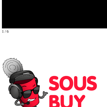
1
/
6