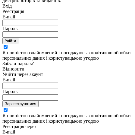
дистриб’юторів та видавців.
Вхід
Реєстрація
E-mail
Пароль
Увійти
Я повністю ознайомлений і погоджуюсь з політикою обробки
персональних даних і користувацькою угодою
Забули пароль?
Відновити
Увійти через акаунт
E-mail
Пароль
Зареєструватися
Я повністю ознайомлений і погоджуюсь з політикою обробки
персональних даних і користувацькою угодою
Реєстрація через
E-mail