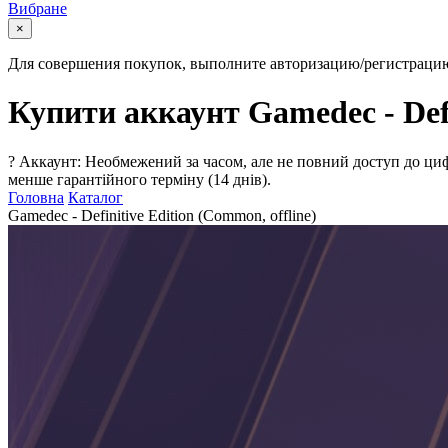
Вибране
×
Для совершения покупок, выполните авторизацию/регистраци
Купити аккаунт Gamedec - Defi
?
Аккаунт: Необмежений за часом, але не повний доступ до циф
менше гарантійного терміну (14 днів).
Головна
Каталог
Gamedec - Definitive Edition (Common, offline)