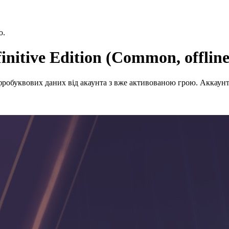
ю.
nitive Edition (Common, offline
робуквових даних від акаунта з вже активованою грою. Аккаунт