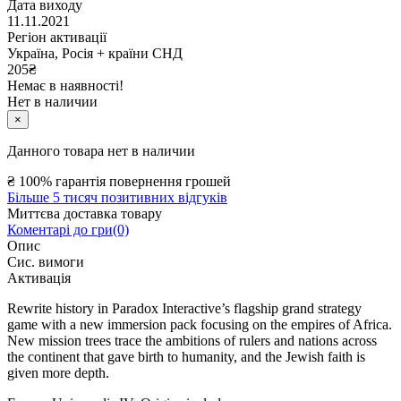
Дата виходу
11.11.2021
Регіон активації
Україна, Росія + країни СНД
205
₴
Немає в наявності!
Нет в наличии
×
Данного товара нет в наличии
₴
100% гарантія повернення грошей
Більше 5 тисяч позитивних відгуків
Миттєва доставка товару
Коментарі до гри(0)
Опис
Сис. вимоги
Активація
Rewrite history in Paradox Interactive’s flagship grand strategy
game with a new immersion pack focusing on the empires of Africa.
New mission trees trace the ambitions of rulers and nations across
the continent that gave birth to humanity, and the Jewish faith is
given more depth.