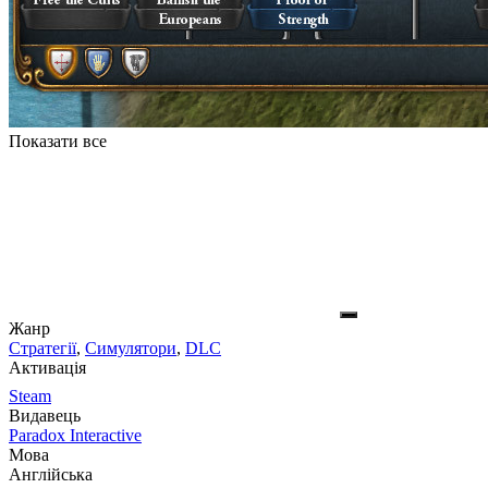
Показати все
Жанр
Стратегії
,
Симулятори
,
DLC
Активація
Steam
Видавець
Paradox Interactive
Мова
Англійська