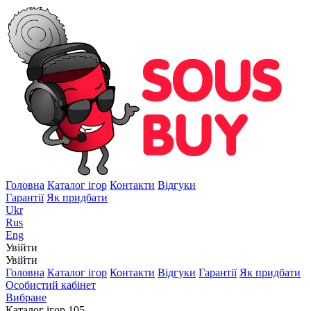
Головна
Каталог ігор
Контакти
Відгуки
Гарантії
Як придбати
Ukr
Rus
Eng
Увійти
Увійти
Головна
Каталог ігор
Контакти
Відгуки
Гарантії
Як придбати
Особистий кабінет
Вибране
Каталог ігор
105