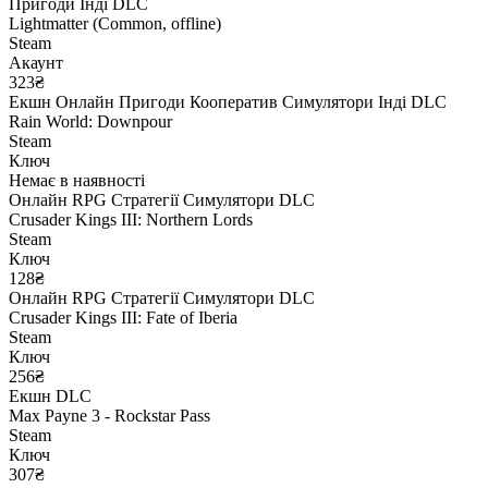
Пригоди
Інді
DLC
Lightmatter (Common, offline)
Steam
Акаунт
323₴
Екшн
Онлайн
Пригоди
Кооператив
Симулятори
Інді
DLC
Rain World: Downpour
Steam
Ключ
Немає в наявності
Онлайн
RPG
Стратегії
Симулятори
DLC
Crusader Kings III: Northern Lords
Steam
Ключ
128₴
Онлайн
RPG
Стратегії
Симулятори
DLC
Crusader Kings III: Fate of Iberia
Steam
Ключ
256₴
Екшн
DLC
Max Payne 3 - Rockstar Pass
Steam
Ключ
307₴