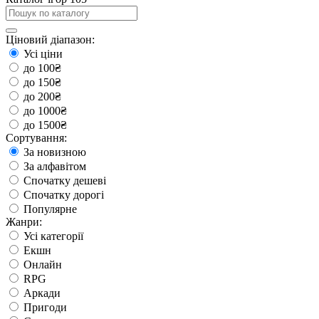
Ціновий діапазон:
Усі ціни
до 100₴
до 150₴
до 200₴
до 1000₴
до 1500₴
Сортування:
За новизною
За алфавітом
Спочатку дешеві
Спочатку дорогі
Популярне
Жанри:
Усі категорії
Екшн
Онлайн
RPG
Аркади
Пригоди