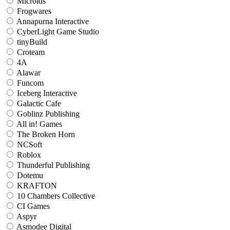
Microids
Frogwares
Annapurna Interactive
CyberLight Game Studio
tinyBuild
Croteam
4A
Alawar
Funcom
Iceberg Interactive
Galactic Cafe
Goblinz Publishing
All in! Games
The Broken Horn
NCSoft
Roblox
Thunderful Publishing
Dotemu
KRAFTON
10 Chambers Collective
CI Games
Aspyr
Asmodee Digital