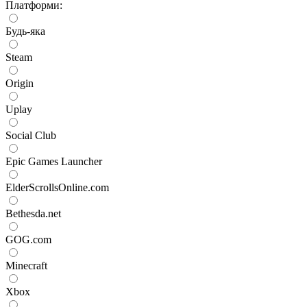
Платформи:
Будь-яка
Steam
Origin
Uplay
Social Club
Epic Games Launcher
ElderScrollsOnline.com
Bethesda.net
GOG.com
Minecraft
Xbox