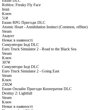
Екшн
DLC
Roblox: Freaky Fly Face
Інші
Ключ
51₴
Екшн
RPG
Пригоди
DLC
Atomic Heart - Annihilation Instinct (Common, offline)
Steam
Акаунт
Немає в наявності
Симулятори
Інді
DLC
Euro Truck Simulator 2 - Road to the Black Sea
Steam
Ключ
307₴
Симулятори
Інді
DLC
Euro Truck Simulator 2 - Going East
Steam
Ключ
2302₴
Екшн
Онлайн
Пригоди
Кооператив
DLC
Destiny 2: Lightfall
Steam
Ключ
Немає в наявності