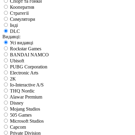
Спорт та гонки
Кооператив
Стратегії
Симулятори
Інді
DLC
Видавці:
Усі видавці
Rockstar Games
BANDAI NAMCO
Ubisoft
PUBG Corporation
Electronic Arts
2K
Io-Interactive A/S
THQ Nordic
Alawar Premium
Disney
Mojang Studios
505 Games
Microsoft Studios
Capcom
Private Division