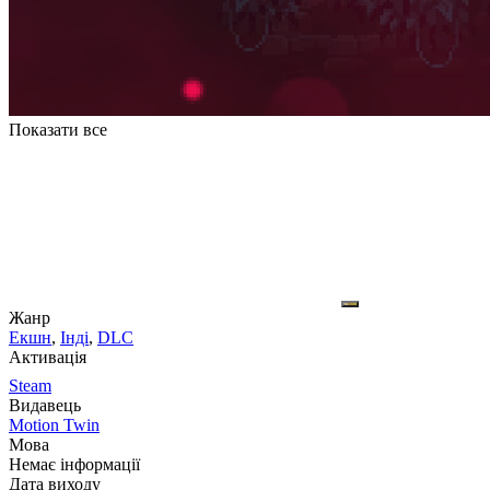
Показати все
Жанр
Екшн
,
Інді
,
DLC
Активація
Steam
Видавець
Motion Twin
Мова
Немає інформації
Дата виходу