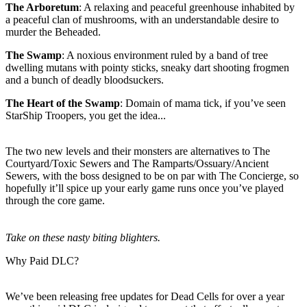
The Arboretum
: A relaxing and peaceful greenhouse inhabited by
a peaceful clan of mushrooms, with an understandable desire to
murder the Beheaded.
The Swamp
: A noxious environment ruled by a band of tree
dwelling mutans with pointy sticks, sneaky dart shooting frogmen
and a bunch of deadly bloodsuckers.
The Heart of the Swamp
: Domain of mama tick, if you’ve seen
StarShip Troopers, you get the idea...
The two new levels and their monsters are alternatives to The
Courtyard/Toxic Sewers and The Ramparts/Ossuary/Ancient
Sewers, with the boss designed to be on par with The Concierge, so
hopefully it’ll spice up your early game runs once you’ve played
through the core game.
Take on these nasty biting blighters.
Why Paid DLC?
We’ve been releasing free updates for Dead Cells for over a year