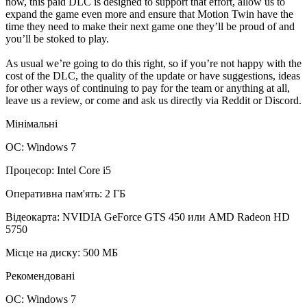
now, this paid DLC is designed to support that effort, allow us to
expand the game even more and ensure that Motion Twin have the
time they need to make their next game one they’ll be proud of and
you’ll be stoked to play.
As usual we’re going to do this right, so if you’re not happy with the
cost of the DLC, the quality of the update or have suggestions, ideas
for other ways of continuing to pay for the team or anything at all,
leave us a review, or come and ask us directly via Reddit or Discord.
Мінімальні
ОС: Windows 7
Процесор: Intel Core i5
Оперативна пам'ять: 2 ГБ
Відеокарта: NVIDIA GeForce GTS 450 или AMD Radeon HD
5750
Місце на диску: 500 МБ
Рекомендовані
ОС: Windows 7