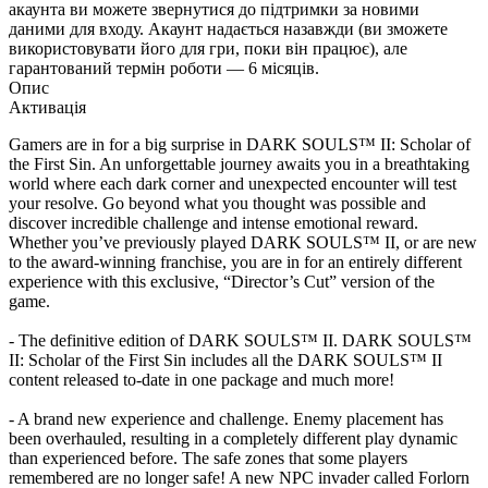
акаунта ви можете звернутися до підтримки за новими
даними для входу. Акаунт надається назавжди (ви зможете
використовувати його для гри, поки він працює), але
гарантований термін роботи — 6 місяців.
Опис
Активація
Gamers are in for a big surprise in DARK SOULS™ II: Scholar of
the First Sin. An unforgettable journey awaits you in a breathtaking
world where each dark corner and unexpected encounter will test
your resolve. Go beyond what you thought was possible and
discover incredible challenge and intense emotional reward.
Whether you’ve previously played DARK SOULS™ II, or are new
to the award-winning franchise, you are in for an entirely different
experience with this exclusive, “Director’s Cut” version of the
game.
- The definitive edition of DARK SOULS™ II. DARK SOULS™
II: Scholar of the First Sin includes all the DARK SOULS™ II
content released to-date in one package and much more!
- A brand new experience and challenge. Enemy placement has
been overhauled, resulting in a completely different play dynamic
than experienced before. The safe zones that some players
remembered are no longer safe! A new NPC invader called Forlorn