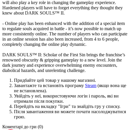
will also play a key role in changing the gameplay experience.
Hardened players will have to forget everything they thought they
knew about DARK SOULS™ II.
- Online play has been enhanced with the addition of a special item
to regulate souls acquired in battle - it’s now possible to match up
more consistently online. The number of players who can participate
in an online session has also been increased, from 4 to 6 people,
completely changing the online play dynamic.
DARK SOULS™ II: Scholar of the First Sin brings the franchise’s
renowned obscurity & gripping gameplay to a new level. Join the
dark journey and experience overwhelming enemy encounters,
diabolical hazards, and unrelenting challenge.
Придбайте цей товар у нашому магазині.
Завантажте та встановіть програму
Steam
(якщо вона ще
не встановлена).
Увійдіть у неї, використовуючи логін і пароль, які ви
отримали після покупки.
Перейдіть на вкладку "Ігри" та знайдіть гру у списку.
Після завантаження ви можете почати насолоджуватися
грою.
Коментарі до гри
(0)