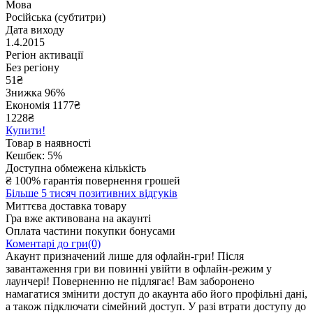
Мова
Російська (субтитри)
Дата виходу
1.4.2015
Регіон активації
Без регіону
51
₴
Знижка 96%
Економія
1177
₴
1228₴
Купити!
Товар в наявності
Кешбек: 5%
Доступна обмежена кількість
₴
100% гарантія повернення грошей
Більше 5 тисяч позитивних відгуків
Миттєва доставка товару
Гра вже активована на акаунті
Оплата частини покупки бонусами
Коментарі до гри(0)
Акаунт призначений лише для офлайн-гри! Після
завантаження гри ви повинні увійти в офлайн-режим у
лаунчері! Поверненню не підлягає! Вам заборонено
намагатися змінити доступ до акаунта або його профільні дані,
а також підключати сімейний доступ. У разі втрати доступу до