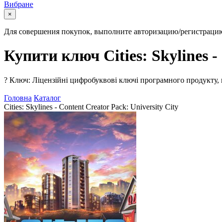
Вибране
×
Для совершения покупок, выполните авторизацию/регистраци
Купити ключ Cities: Skylines -
?
Ключ: Ліцензійні цифробуквові ключі програмного продукту, 
Головна
Каталог
Cities: Skylines - Content Creator Pack: University City