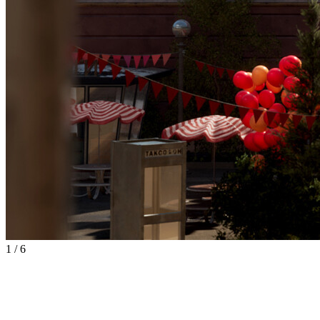
1
/
6