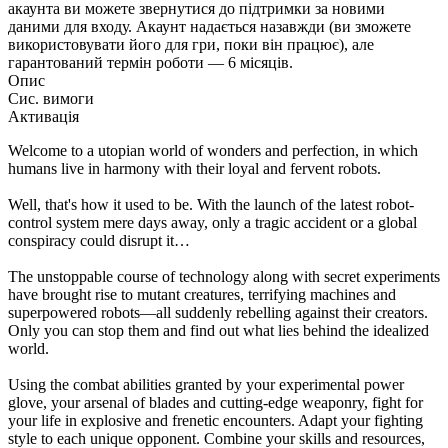
акаунта ви можете звернутися до підтримки за новими
даними для входу. Акаунт надається назавжди (ви зможете
використовувати його для гри, поки він працює), але
гарантований термін роботи — 6 місяців.
Опис
Сис. вимоги
Активація
Welcome to a utopian world of wonders and perfection, in which
humans live in harmony with their loyal and fervent robots.
Well, that's how it used to be. With the launch of the latest robot-
control system mere days away, only a tragic accident or a global
conspiracy could disrupt it…
The unstoppable course of technology along with secret experiments
have brought rise to mutant creatures, terrifying machines and
superpowered robots—all suddenly rebelling against their creators.
Only you can stop them and find out what lies behind the idealized
world.
Using the combat abilities granted by your experimental power
glove, your arsenal of blades and cutting-edge weaponry, fight for
your life in explosive and frenetic encounters. Adapt your fighting
style to each unique opponent. Combine your skills and resources,