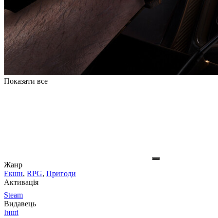
Показати все
Жанр
Екшн
,
RPG
,
Пригоди
Активація
Steam
Видавець
Інші