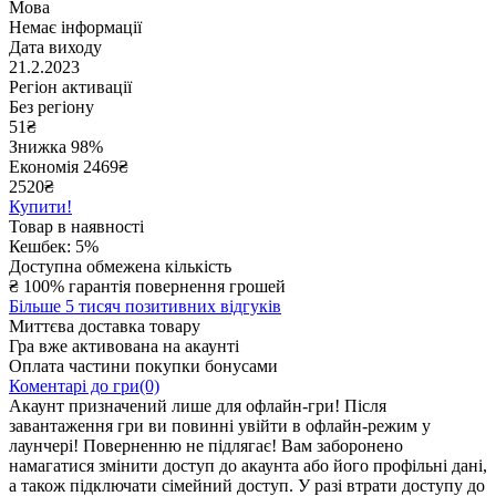
Мова
Немає інформації
Дата виходу
21.2.2023
Регіон активації
Без регіону
51
₴
Знижка 98%
Економія
2469
₴
2520₴
Купити!
Товар в наявності
Кешбек: 5%
Доступна обмежена кількість
₴
100% гарантія повернення грошей
Більше 5 тисяч позитивних відгуків
Миттєва доставка товару
Гра вже активована на акаунті
Оплата частини покупки бонусами
Коментарі до гри(0)
Акаунт призначений лише для офлайн-гри! Після
завантаження гри ви повинні увійти в офлайн-режим у
лаунчері! Поверненню не підлягає! Вам заборонено
намагатися змінити доступ до акаунта або його профільні дані,
а також підключати сімейний доступ. У разі втрати доступу до