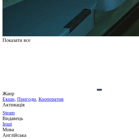
Показати все
Жанр
Екшн
,
Пригоди
,
Кооператив
Активація
Steam
Видавець
Інші
Мова
Англійська