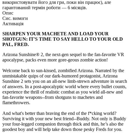
використовувати його для гри, поки він працює), але
гарантований термін роботи — 6 місяців.
Опис
Сис. вимоги
Активація
SHARPEN YOUR MACHETE AND LOAD YOUR
SHOTGUN: IT'S TIME TO SAY HELLO TO YOUR OLD
PAL, FRED.
Arizona Sunshine® 2, the next-gen sequel to the fan-favorite VR
apocalypse, packs even more gore-geous zombie action!
Welcome back to sun-kissed, zombified Arizona. Narrated by the
unmistakable quips of our dark-humored protagonist, Arizona
Sunshine 2 sets you on an all-new limb-strewn adventure in search
of answers. In a post-apocalyptic world where every bullet counts,
experience the thrill of realistic combat as you wield all-new and
fan-favorite weapons--from shotguns to machetes and
flamethrowers.
And what's better than braving the end of the f*cking world?
Surviving it with your new best friend--Buddy. Not only is Buddy
your four-legged companion through thick and thin, he’s also the
goodest boy and will help take down those pesky Freds for you.