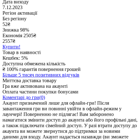
Дата виходу
7.12.2023
Регіон активації
Без регіону
52
₴
Знижка 98%
Економія
2505
₴
2557₴
Купити!
Товар в наявності
Кешбек: 5%
Доступна обмежена кількість
₴
100% гарантія повернення грошей
Більше 5 тисяч позитивних відгуків
Миттєва доставка товару
Гра вже активована на акаунті
Оплата частини покупки бонусами
Коментарі до гри(0)
Акаунт призначений лише для офлайн-гри! Після
завантаження гри ви повинні увійти в офлайн-режим у
лаунчері! Поверненню не підлягає! Вам заборонено
намагатися змінити доступ до акаунта або його профільні дані,
а також підключати сімейний доступ. У разі втрати доступу до
акаунта ви можете звернутися до підтримки за новими
даними для входу. Акаунт надається назавжди (ви зможете