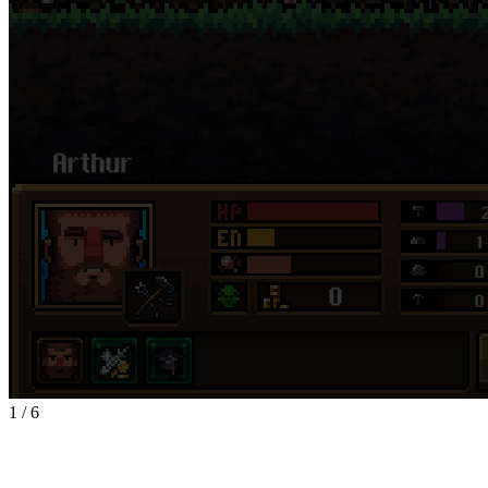
1
/
6