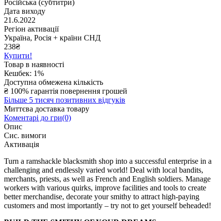
Російська (субтитри)
Дата виходу
21.6.2022
Регіон активації
Україна, Росія + країни СНД
238
₴
Купити!
Товар в наявності
Кешбек: 1%
Доступна обмежена кількість
₴
100% гарантія повернення грошей
Більше 5 тисяч позитивних відгуків
Миттєва доставка товару
Коментарі до гри(0)
Опис
Сис. вимоги
Активація
Turn a ramshackle blacksmith shop into a successful enterprise in a
challenging and endlessly varied world! Deal with local bandits,
merchants, priests, as well as French and English soldiers. Manage
workers with various quirks, improve facilities and tools to create
better merchandise, decorate your smithy to attract high-paying
customers and most importantly – try not to get yourself beheaded!