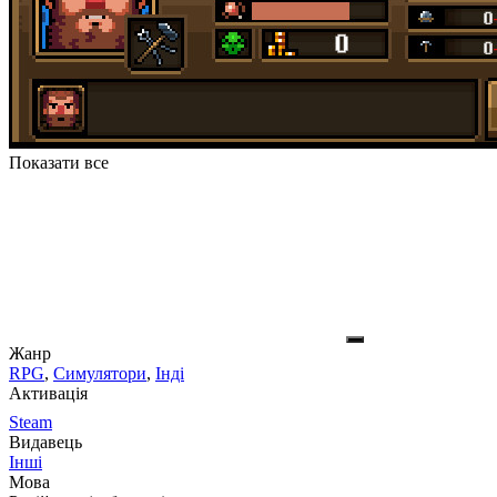
Показати все
Жанр
RPG
,
Симулятори
,
Інді
Активація
Steam
Видавець
Інші
Мова