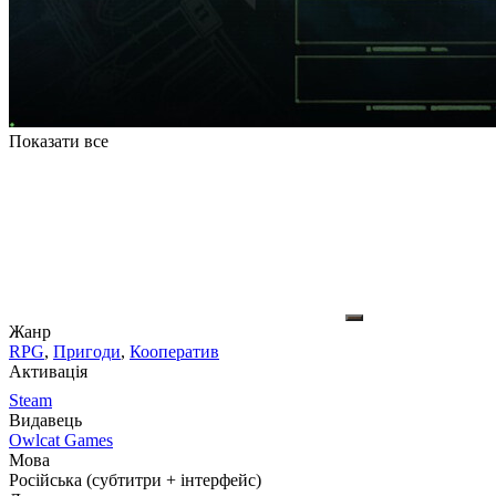
Показати все
Жанр
RPG
,
Пригоди
,
Кооператив
Активація
Steam
Видавець
Owlcat Games
Мова
Російська (субтитри + інтерфейс)