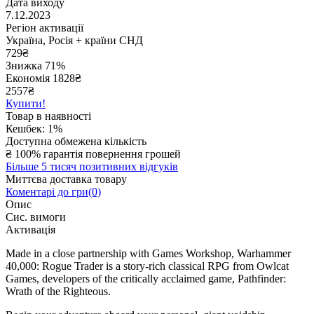
Дата виходу
7.12.2023
Регіон активації
Україна, Росія + країни СНД
729
₴
Знижка 71%
Економія
1828
₴
2557₴
Купити!
Товар в наявності
Кешбек: 1%
Доступна обмежена кількість
₴
100% гарантія повернення грошей
Більше 5 тисяч позитивних відгуків
Миттєва доставка товару
Коментарі до гри(0)
Опис
Сис. вимоги
Активація
Made in a close partnership with Games Workshop, Warhammer
40,000: Rogue Trader is a story-rich classical RPG from Owlcat
Games, developers of the critically acclaimed game, Pathfinder:
Wrath of the Righteous.