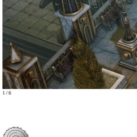
1
/
6