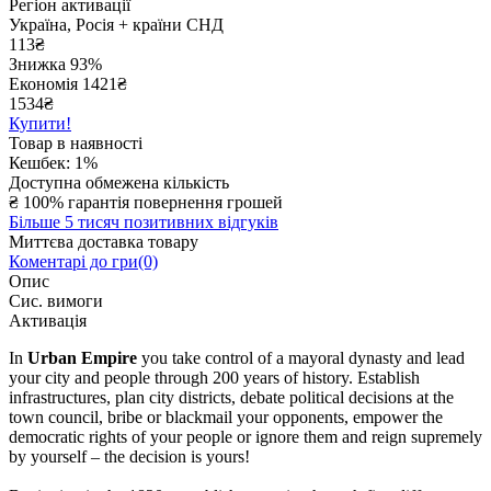
Регіон активації
Україна, Росія + країни СНД
113
₴
Знижка 93%
Економія
1421
₴
1534₴
Купити!
Товар в наявності
Кешбек: 1%
Доступна обмежена кількість
₴
100% гарантія повернення грошей
Більше 5 тисяч позитивних відгуків
Миттєва доставка товару
Коментарі до гри(0)
Опис
Сис. вимоги
Активація
In
Urban Empire
you take control of a mayoral dynasty and lead
your city and people through 200 years of history. Establish
infrastructures, plan city districts, debate political decisions at the
town council, bribe or blackmail your opponents, empower the
democratic rights of your people or ignore them and reign supremely
by yourself – the decision is yours!