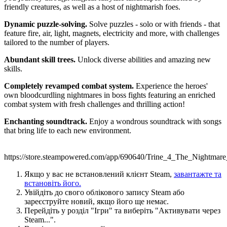
friendly creatures, as well as a host of nightmarish foes.
Dynamic puzzle-solving.
Solve puzzles - solo or with friends - that
feature fire, air, light, magnets, electricity and more, with challenges
tailored to the number of players.
Abundant skill trees.
Unlock diverse abilities and amazing new
skills.
Completely revamped combat system.
Experience the heroes'
own bloodcurdling nightmares in boss fights featuring an enriched
combat system with fresh challenges and thrilling action!
Enchanting soundtrack.
Enjoy a wondrous soundtrack with songs
that bring life to each new environment.
https://store.steampowered.com/app/690640/Trine_4_The_Nightmare
Якщо у вас не встановлений клієнт Steam,
завантажте та
встановіть його.
Увійдіть до свого облікового запису Steam або
зареєструйте новий, якщо його ще немає.
Перейдіть у розділ "Ігри" та виберіть "Активувати через
Steam...".