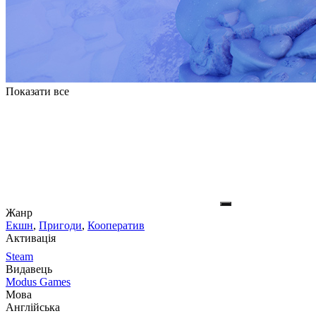
Показати все
Жанр
Екшн
,
Пригоди
,
Кооператив
Активація
Steam
Видавець
Modus Games
Мова
Англійська