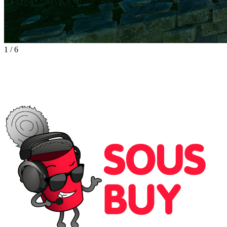
1
/
6