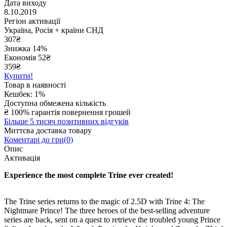
Дата виходу
8.10.2019
Регіон активації
Україна, Росія + країни СНД
307
₴
Знижка 14%
Економія
52
₴
359₴
Купити!
Товар в наявності
Кешбек: 1%
Доступна обмежена кількість
₴
100% гарантія повернення грошей
Більше 5 тисяч позитивних відгуків
Миттєва доставка товару
Коментарі до гри(0)
Опис
Активація
Experience the most complete Trine ever created!
The Trine series returns to the magic of 2.5D with Trine 4: The
Nightmare Prince! The three heroes of the best-selling adventure
series are back, sent on a quest to retrieve the troubled young Prince