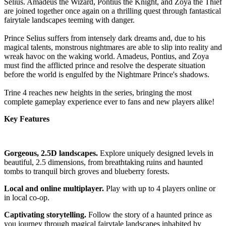
Selius. Amadeus the Wizard, Pontius the Knight, and Zoya the Thief
are joined together once again on a thrilling quest through fantastical
fairytale landscapes teeming with danger.
Prince Selius suffers from intensely dark dreams and, due to his
magical talents, monstrous nightmares are able to slip into reality and
wreak havoc on the waking world. Amadeus, Pontius, and Zoya
must find the afflicted prince and resolve the desperate situation
before the world is engulfed by the Nightmare Prince's shadows.
Trine 4 reaches new heights in the series, bringing the most
complete gameplay experience ever to fans and new players alike!
Key Features
Gorgeous, 2.5D landscapes.
Explore uniquely designed levels in
beautiful, 2.5 dimensions, from breathtaking ruins and haunted
tombs to tranquil birch groves and blueberry forests.
Local and online multiplayer.
Play with up to 4 players online or
in local co-op.
Captivating storytelling.
Follow the story of a haunted prince as
you journey through magical fairytale landscapes inhabited by