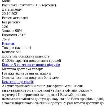
Мова
Російська (субтитри + інтерфейс)
Дата виходу
20.10.2021
Регіон активації
Без регіону
16
₴
Знижка 98%
Економія
751
₴
767₴
Купити!
Товар в наявності
Кешбек: 5%
Доступна обмежена кількість
₴
100% гарантія повернення грошей
Більше 5 тисяч позитивних відгуків
Миттєва доставка товару
Гра вже активована на акаунті
Оплата частини покупки бонусами
Коментарі до гри(0)
Акаунт призначений лише для офлайн-гри! Після
завантаження гри ви повинні увійти в офлайн-режим у
лаунчері! Поверненню не підлягає! Вам заборонено
намагатися змінити доступ до акаунта або його профільні дані,
а також підключати сімейний доступ. У разі втрати доступу до