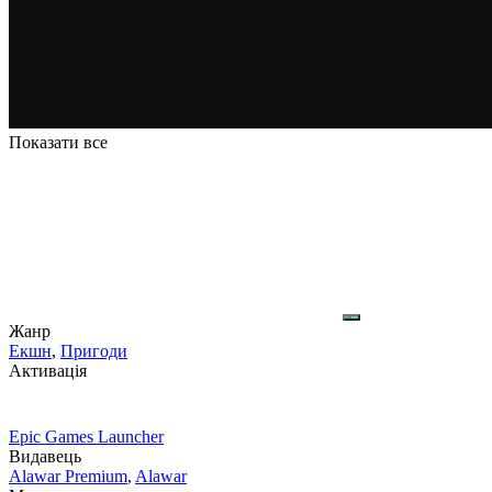
Показати все
Жанр
Екшн
,
Пригоди
Активація
Epic Games Launcher
Видавець
Alawar Premium
,
Alawar