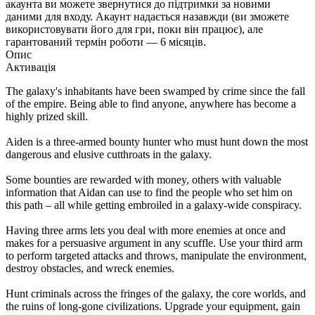
акаунта ви можете звернутися до підтримки за новими
даними для входу. Акаунт надається назавжди (ви зможете
використовувати його для гри, поки він працює), але
гарантований термін роботи — 6 місяців.
Опис
Активація
The galaxy's inhabitants have been swamped by crime since the fall
of the empire. Being able to find anyone, anywhere has become a
highly prized skill.
Aiden is a three-armed bounty hunter who must hunt down the most
dangerous and elusive cutthroats in the galaxy.
Some bounties are rewarded with money, others with valuable
information that Aidan can use to find the people who set him on
this path – all while getting embroiled in a galaxy-wide conspiracy.
Having three arms lets you deal with more enemies at once and
makes for a persuasive argument in any scuffle. Use your third arm
to perform targeted attacks and throws, manipulate the environment,
destroy obstacles, and wreck enemies.
Hunt criminals across the fringes of the galaxy, the core worlds, and
the ruins of long-gone civilizations. Upgrade your equipment, gain