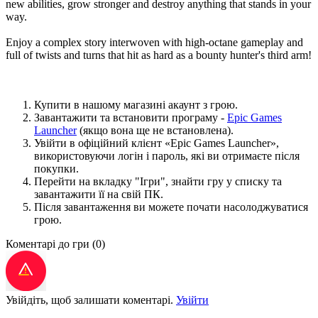
new abilities, grow stronger and destroy anything that stands in your
way.
Enjoy a complex story interwoven with high-octane gameplay and
full of twists and turns that hit as hard as a bounty hunter's third arm!
Купити в нашому магазині акаунт з грою.
Завантажити та встановити програму -
Epic Games
Launcher
(якщо вона ще не встановлена).
Увійти в офіційний клієнт «Epic Games Launcher»,
використовуючи логін і пароль, які ви отримаєте після
покупки.
Перейти на вкладку "Ігри", знайти гру у списку та
завантажити її на свій ПК.
Після завантаження ви можете почати насолоджуватися
грою.
Коментарі до гри
(0)
Увійдіть, щоб залишати коментарі.
Увійти