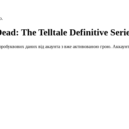
ю.
d: The Telltale Definitive Seri
робуквових даних від акаунта з вже активованою грою. Аккаунт