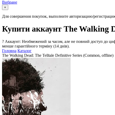
Вибране
×
Для совершения покупок, выполните авторизацию/регистраци
Купити аккаунт The Walking Dea
?
Аккаунт: Необмежений за часом, але не повний доступ до циф
менше гарантійного терміну (14 днів).
Головна
Каталог
The Walking Dead: The Telltale Definitive Series (Common, offline)