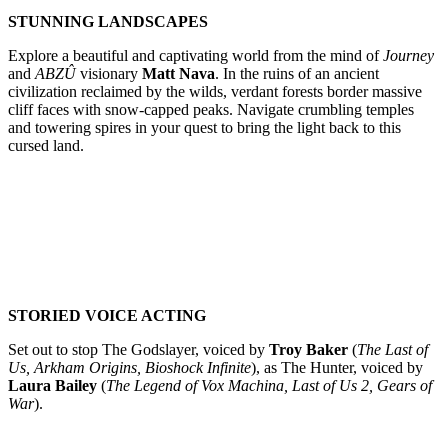
STUNNING LANDSCAPES
Explore a beautiful and captivating world from the mind of
Journey
and
ABZÛ
visionary
Matt Nava
. In the ruins of an ancient
civilization reclaimed by the wilds, verdant forests border massive
cliff faces with snow-capped peaks. Navigate crumbling temples
and towering spires in your quest to bring the light back to this
cursed land.
STORIED VOICE ACTING
Set out to stop The Godslayer, voiced by
Troy Baker
(
The Last of
Us, Arkham Origins, Bioshock Infinite
), as The Hunter, voiced by
Laura Bailey
(
The Legend of Vox Machina, Last of Us 2, Gears of
War
).