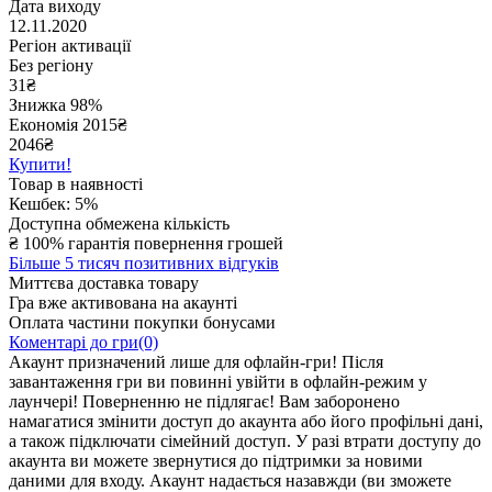
Дата виходу
12.11.2020
Регіон активації
Без регіону
31
₴
Знижка 98%
Економія
2015
₴
2046₴
Купити!
Товар в наявності
Кешбек: 5%
Доступна обмежена кількість
₴
100% гарантія повернення грошей
Більше 5 тисяч позитивних відгуків
Миттєва доставка товару
Гра вже активована на акаунті
Оплата частини покупки бонусами
Коментарі до гри(0)
Акаунт призначений лише для офлайн-гри! Після
завантаження гри ви повинні увійти в офлайн-режим у
лаунчері! Поверненню не підлягає! Вам заборонено
намагатися змінити доступ до акаунта або його профільні дані,
а також підключати сімейний доступ. У разі втрати доступу до
акаунта ви можете звернутися до підтримки за новими
даними для входу. Акаунт надається назавжди (ви зможете