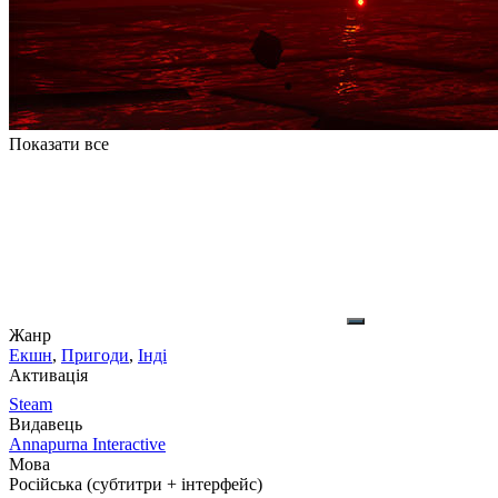
Показати все
Жанр
Екшн
,
Пригоди
,
Інді
Активація
Steam
Видавець
Annapurna Interactive
Мова
Російська (субтитри + інтерфейс)