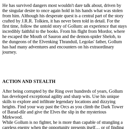
He has survived dangers most wouldn't dare talk about, driven by
the singular desire to once again hold in his hands what was stolen
from him. Although his desperate quest is a central part of the story
crafted by J.R.R. Tolkien, it has never been told in detail. For the
first time, follow the untold story of Gollum: an experience that stays
incredibly faithful to the books. From his flight from Mordor, where
he escaped the Mouth of Sauron and the demon-spider Shelob, to
the dungeons of the Elvenking Thranduil, Legolas' father, Gollum
has had many adventures and encounters on his extraordinary
journey.
ACTION AND STEALTH
After being corrupted by the Ring over hundreds of years, Gollum
has developed exceptional agility and sharp wits. Use his unique
skills to explore and infiltrate legendary locations and dizzying
heights. Find your way past the Orcs as you climb the Dark Tower
of Barad-dûr and give the Elves the slip in the mysterious
Mirkwood.
While Gollum is no fighter, he is more than capable of strangling a
careless enemy when the opportunity presents itself… or of finding