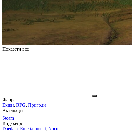
Показати все
Жанр
Екшн
,
RPG
,
Пригоди
Активація
Steam
Видавець
Daedalic Entertainment
,
Nacon