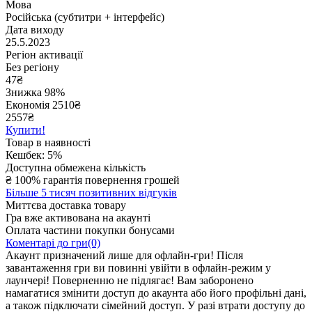
Мова
Російська (субтитри + інтерфейс)
Дата виходу
25.5.2023
Регіон активації
Без регіону
47
₴
Знижка 98%
Економія
2510
₴
2557₴
Купити!
Товар в наявності
Кешбек: 5%
Доступна обмежена кількість
₴
100% гарантія повернення грошей
Більше 5 тисяч позитивних відгуків
Миттєва доставка товару
Гра вже активована на акаунті
Оплата частини покупки бонусами
Коментарі до гри(0)
Акаунт призначений лише для офлайн-гри! Після
завантаження гри ви повинні увійти в офлайн-режим у
лаунчері! Поверненню не підлягає! Вам заборонено
намагатися змінити доступ до акаунта або його профільні дані,
а також підключати сімейний доступ. У разі втрати доступу до