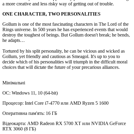
a more creative and less risky way of getting out of trouble.
ONE CHARACTER, TWO PERSONALITIES
Gollum is one of the most fascinating characters in The Lord of the
Rings universe. In 500 years he has experienced events that would
destroy the toughest of beings. But Gollum doesn't break; he bends,
he adapts…
Tortured by his split personality, he can be vicious and wicked as
Gollum, yet friendly and cautious as Smeagol. It's up to you to
decide which of his personalities will triumph in the difficult moral
choices that will dictate the future of your precarious alliances.
Мінімальні
ОС: Windows 11, 10 (64-bit)
Процесор: Intel Core i7-4770 или AMD Ryzen 5 1600
Оперативна пам'ять: 16 ГБ
Відеокарта: AMD Radeon RX 5700 XT или NVIDIA GeForce
RTX 3060 (8 ГБ)