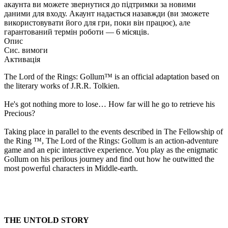
акаунта ви можете звернутися до підтримки за новими
даними для входу. Акаунт надається назавжди (ви зможете
використовувати його для гри, поки він працює), але
гарантований термін роботи — 6 місяців.
Опис
Сис. вимоги
Активація
The Lord of the Rings: Gollum™ is an official adaptation based on
the literary works of J.R.R. Tolkien.
He's got nothing more to lose… How far will he go to retrieve his
Precious?
Taking place in parallel to the events described in The Fellowship of
the Ring ™, The Lord of the Rings: Gollum is an action-adventure
game and an epic interactive experience. You play as the enigmatic
Gollum on his perilous journey and find out how he outwitted the
most powerful characters in Middle-earth.
THE UNTOLD STORY