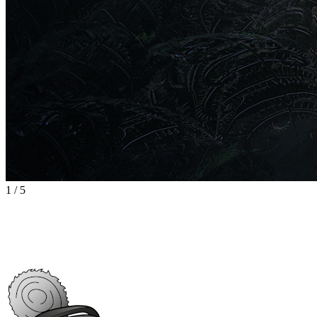
1
/
5