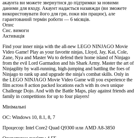
акаунта ви можете звернутися до підтримки за новими
даними для входу. Акаунт надається назавжди (ви зможете
використовувати його для гри, поки він працює), але
гарантований термін роботи — 6 місяців.
Опис
Сис. вимоги
Активація
Find your inner ninja with the all-new LEGO NINJAGO Movie
Video Game! Play as your favorite ninjas, Lloyd, Jay, Kai, Cole,
Zane, Nya and Master Wu to defend their home island of Ninjago
from the evil Lord Garmadon and his Shark Army. Master the art of
Ninjagility by wall-running, high-jumping and battling the foes of
Ninjago to rank up and upgrade the ninja's combat skills. Only in
the LEGO NINJAGO Movie Video Game will you experience the
film across 8 action packed locations each with its own unique
Challenge Dojo. And with the Battle Maps, play against friends and
family in competitions for up to four players!
Мінімальні
ОС: Windows 10, 8.1, 8, 7
Процесор: Intel Core2 Quad Q9300 или AMD A8-3850