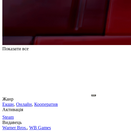
Показати все
Жанр
Екшн
,
Онлайн
,
Кооператив
Активація
Steam
Видавець
Warner Bros.
,
WB Games