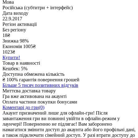
Мова
Російська (субтитри + інтерфейс)
Дата виходу
22.9.2017
Регіон активації
Без регіону
18
₴
Знижка 98%
Економія
1005
₴
1023₴
Купити!
Товар в наявності
Кешбек: 5%
Доступна обмежена кількість
₴
100% гарантія повернення грошей
Більше 5 тисяч позитивних відгуків
Миттєва доставка товару
Гра вже активована на акаунті
Оплата частини покупки бонусами
Коментарі до гри(0)
Акаунт призначений лише для офлайн-гри! Після
завантаження гри ви повинні увійти в офлайн-режим у
лаунчері! Поверненню не підлягає! Вам заборонено
намагатися змінити доступ до акаунта або його профільні дані,
а також підключати сімейний доступ. У разі втрати доступу до