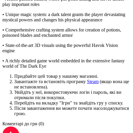
play important roles
• Unique magic system: a dark talent grants the player devastating
mystical powers and changes his physical appearance
• Comprehensive crafting system allows for creation of potions,
poisoned blades and enchanted armor
• State-of-the-art 3D visuals using the powerful Havok Vision
engine
• A richly detailed game world embedded in the extensive fantasy
world of The Dark Eye
Придбайте цей товар у нашому магазині.
Завантажте та встановіть програму
Steam
(якщо вона ще
не встановлена).
Увійдіть у неї, використовуючи логін і пароль, які ви
отримали після покупки.
Перейдіть на вкладку "Ігри" та знайдіть гру у списку.
Після завантаження ви можете почати насолоджуватися
грою.
Коментарі до гри
(0)