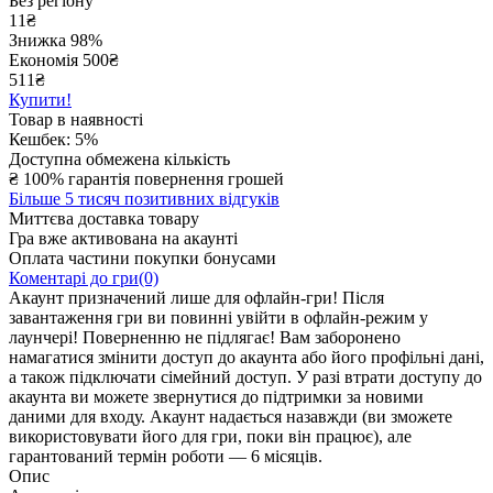
Без регіону
11
₴
Знижка 98%
Економія
500
₴
511₴
Купити!
Товар в наявності
Кешбек: 5%
Доступна обмежена кількість
₴
100% гарантія повернення грошей
Більше 5 тисяч позитивних відгуків
Миттєва доставка товару
Гра вже активована на акаунті
Оплата частини покупки бонусами
Коментарі до гри(0)
Акаунт призначений лише для офлайн-гри! Після
завантаження гри ви повинні увійти в офлайн-режим у
лаунчері! Поверненню не підлягає! Вам заборонено
намагатися змінити доступ до акаунта або його профільні дані,
а також підключати сімейний доступ. У разі втрати доступу до
акаунта ви можете звернутися до підтримки за новими
даними для входу. Акаунт надається назавжди (ви зможете
використовувати його для гри, поки він працює), але
гарантований термін роботи — 6 місяців.
Опис