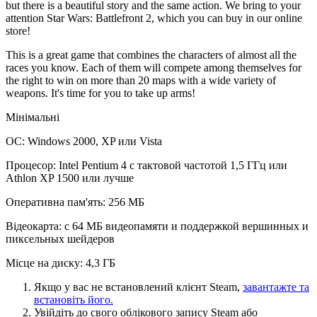
but there is a beautiful story and the same action. We bring to your
attention Star Wars: Battlefront 2, which you can buy in our online
store!
This is a great game that combines the characters of almost all the
races you know. Each of them will compete among themselves for
the right to win on more than 20 maps with a wide variety of
weapons. It's time for you to take up arms!
Мінімальні
ОС: Windows 2000, XP или Vista
Процесор: Intel Pentium 4 с тактовой частотой 1,5 ГГц или
Athlon XP 1500 или лучше
Оперативна пам'ять: 256 МБ
Відеокарта: с 64 МБ видеопамяти и поддержкой вершинных и
пиксельных шейдеров
Місце на диску: 4,3 ГБ
Якщо у вас не встановлений клієнт Steam,
завантажте та
встановіть його.
Увійдіть до свого облікового запису Steam або