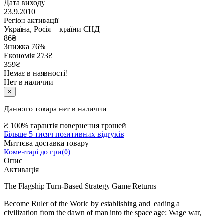
Дата виходу
23.9.2010
Регіон активації
Україна, Росія + країни СНД
86
₴
Знижка 76%
Економія
273
₴
359₴
Немає в наявності!
Нет в наличии
×
Данного товара нет в наличии
₴
100% гарантія повернення грошей
Більше 5 тисяч позитивних відгуків
Миттєва доставка товару
Коментарі до гри(0)
Опис
Активація
The Flagship Turn-Based Strategy Game Returns
Become Ruler of the World by establishing and leading a
civilization from the dawn of man into the space age: Wage war,