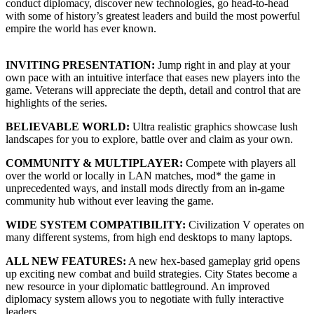
conduct diplomacy, discover new technologies, go head-to-head
with some of history’s greatest leaders and build the most powerful
empire the world has ever known.
INVITING PRESENTATION:
Jump right in and play at your
own pace with an intuitive interface that eases new players into the
game. Veterans will appreciate the depth, detail and control that are
highlights of the series.
BELIEVABLE WORLD:
Ultra realistic graphics showcase lush
landscapes for you to explore, battle over and claim as your own.
COMMUNITY & MULTIPLAYER:
Compete with players all
over the world or locally in LAN matches, mod* the game in
unprecedented ways, and install mods directly from an in-game
community hub without ever leaving the game.
WIDE SYSTEM COMPATIBILITY:
Civilization V operates on
many different systems, from high end desktops to many laptops.
ALL NEW FEATURES:
A new hex-based gameplay grid opens
up exciting new combat and build strategies. City States become a
new resource in your diplomatic battleground. An improved
diplomacy system allows you to negotiate with fully interactive
leaders.