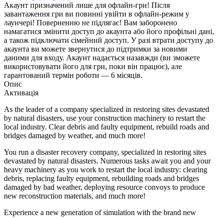
Акаунт призначений лише для офлайн-гри! Після
завантаження гри ви повинні увійти в офлайн-режим у
лаунчері! Поверненню не підлягає! Вам заборонено
намагатися змінити доступ до акаунта або його профільні дані,
а також підключати сімейний доступ. У разі втрати доступу до
акаунта ви можете звернутися до підтримки за новими
даними для входу. Акаунт надається назавжди (ви зможете
використовувати його для гри, поки він працює), але
гарантований термін роботи — 6 місяців.
Опис
Активація
As the leader of a company specialized in restoring sites devastated
by natural disasters, use your construction machinery to restart the
local industry. Clear debris and faulty equipment, rebuild roads and
bridges damaged by weather, and much more!
You run a disaster recovery company, specialized in restoring sites
devastated by natural disasters. Numerous tasks await you and your
heavy machinery as you work to restart the local industry: clearing
debris, replacing faulty equipment, rebuilding roads and bridges
damaged by bad weather, deploying resource convoys to produce
new reconstruction materials, and much more!
Experience a new generation of simulation with the brand new