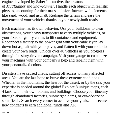
engine developed by Saber Interactive, the creators
of
MudRunner
and
SnowRunner
. Handle each object with realistic
physics, accounting for their mass and size. Interact with elements
like sand, wood, and asphalt. Reshape the terrain and ease the
movement of your vehicles thanks to your newly-built roads.
Each machine has its own behavior. Use your bulldozer to clear
obstructions, your heavy transporter to carry multiple vehicles, or
your fixed or gantry cranes to lift containers and equipment.
Reconnect a factory to the power grid with your cable layer, lay
down hot asphalt with your paver, and flatten it with your roller to
create your own roads. Unlock over 40 vehicles as you progress
through the story-driven campaign. Visit your garage to customize
your machines with your company’s logo and repaint them with
your personalized colors.
Disasters have caused chaos, cutting off access to many affected
areas. You are the last hope to brave these extreme conditions.
Whether in the mountains, the heart of the desert, or by the sea, your
expertise is needed around the globe! Explore 8 unique maps, each
4 km², with their own biomes and buildings. Choose your itinerary
through abandoned factories, submerged dams, or out-of-service
solar fields. Search every corner to achieve your goals, and secure
new contracts to earn additional funds and XP.