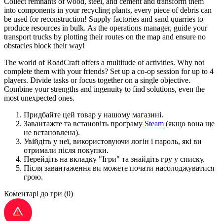
Collect remnants of wood, steel, and cement and transform them
into components in your recycling plants, every piece of debris can
be used for reconstruction! Supply factories and sand quarries to
produce resources in bulk. As the operations manager, guide your
transport trucks by plotting their routes on the map and ensure no
obstacles block their way!
The world of RoadCraft offers a multitude of activities. Why not
complete them with your friends? Set up a co-op session for up to 4
players. Divide tasks or focus together on a single objective.
Combine your strengths and ingenuity to find solutions, even the
most unexpected ones.
Придбайте цей товар у нашому магазині.
Завантажте та встановіть програму
Steam
(якщо вона ще
не встановлена).
Увійдіть у неї, використовуючи логін і пароль, які ви
отримали після покупки.
Перейдіть на вкладку "Ігри" та знайдіть гру у списку.
Після завантаження ви можете почати насолоджуватися
грою.
Коментарі до гри
(0)