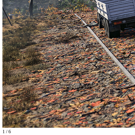
1
/
6