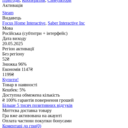
Пригоди
,
Кооператив
,
Симулятори
Активація
Steam
Видавець
Focus Home Interactive
,
Saber Interactive Inc
Мова
Російська (субтитри + інтерфейс)
Дата виходу
20.05.2025
Регіон активації
Без регіону
52
₴
Знижка 96%
Економія
1147
₴
1199₴
Купити!
Товар в наявності
Кешбек: 5%
Доступна обмежена кількість
₴
100% гарантія повернення грошей
Більше 5 тисяч позитивних відгуків
Миттєва доставка товару
Гра вже активована на акаунті
Оплата частини покупки бонусами
Коментарі до гри(0)