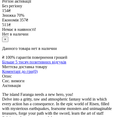
Регіон активації
Без регіону
154
₴
Знижка 70%
Економія
357
₴
511₴
Немає в наявності!
Нет в наличии
×
Данного товара нет в наличии
₴
100% гарантія повернення грошей
Більше 5 тисяч позитивних відгуків
Миттєва доставка товару
Коментарі до гри(0)
Опис
Сис. вимоги
Активація
The island Faranga needs a new hero, you!
Delve into a gritty, raw and atmospheric fantasy world in which
every action has a consequence. In the epic world of Risen, filled
with mysterious earthquakes, fearsome monsters and unimaginable
treasures, forge your path with the sword, learn the art of staff