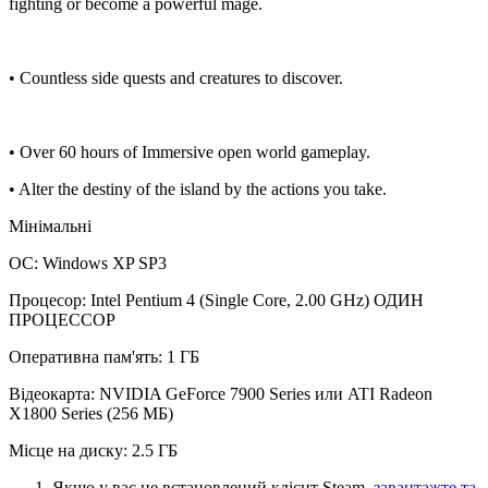
fighting or become a powerful mage.
• Countless side quests and creatures to discover.
• Over 60 hours of Immersive open world gameplay.
• Alter the destiny of the island by the actions you take.
Мінімальні
ОС: Windows XP SP3
Процесор: Intel Pentium 4 (Single Core, 2.00 GHz) ОДИН
ПРОЦЕССОР
Оперативна пам'ять: 1 ГБ
Відеокарта: NVIDIA GeForce 7900 Series или ATI Radeon
X1800 Series (256 МБ)
Місце на диску: 2.5 ГБ
Якщо у вас не встановлений клієнт Steam,
завантажте та