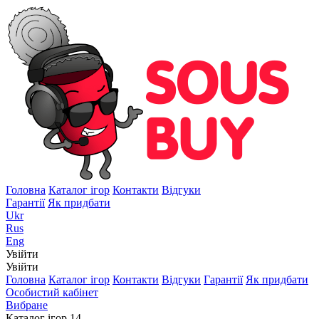
Головна
Каталог ігор
Контакти
Відгуки
Гарантії
Як придбати
Ukr
Rus
Eng
Увійти
Увійти
Головна
Каталог ігор
Контакти
Відгуки
Гарантії
Як придбати
Особистий кабінет
Вибране
Каталог ігор
14