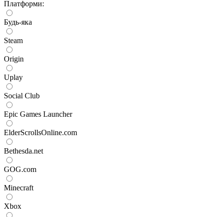
Платформи:
Будь-яка
Steam
Origin
Uplay
Social Club
Epic Games Launcher
ElderScrollsOnline.com
Bethesda.net
GOG.com
Minecraft
Xbox