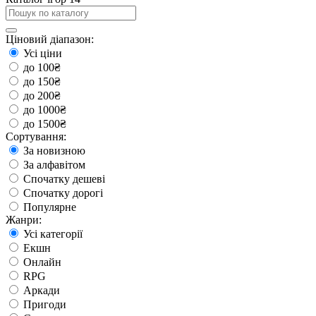
Ціновий діапазон:
Усі ціни
до 100₴
до 150₴
до 200₴
до 1000₴
до 1500₴
Сортування:
За новизною
За алфавітом
Спочатку дешеві
Спочатку дорогі
Популярне
Жанри:
Усі категорії
Екшн
Онлайн
RPG
Аркади
Пригоди