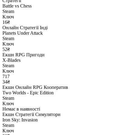
Стратегії
Battle vs Chess
Steam
Ключ
16₴
Онлайн
Стратегії
Інді
Planets Under Attack
Steam
Ключ
52₴
Екшн
RPG
Пригоди
X-Blades
Steam
Ключ
717
34₴
Екшн
Онлайн
RPG
Кооператив
Two Worlds - Epic Edition
Steam
Ключ
Немає в наявності
Екшн
Стратегії
Симулятори
Iron Sky: Invasion
Steam
Ключ