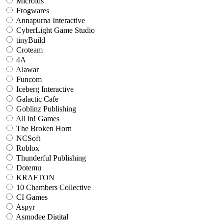
Microids
Frogwares
Annapurna Interactive
CyberLight Game Studio
tinyBuild
Croteam
4A
Alawar
Funcom
Iceberg Interactive
Galactic Cafe
Goblinz Publishing
All in! Games
The Broken Horn
NCSoft
Roblox
Thunderful Publishing
Dotemu
KRAFTON
10 Chambers Collective
CI Games
Aspyr
Asmodee Digital