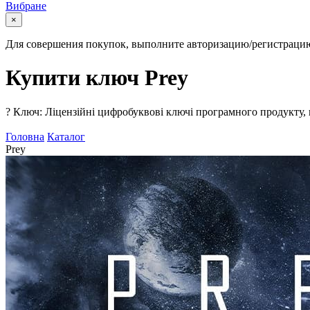
Вибране
×
Для совершения покупок, выполните авторизацию/регистраци
Купити ключ Prey
?
Ключ: Ліцензійні цифробуквові ключі програмного продукту, 
Головна
Каталог
Prey