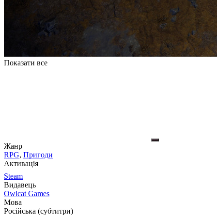
Показати все
Жанр
RPG
,
Пригоди
Активація
Steam
Видавець
Owlcat Games
Мова
Російська (субтитри)