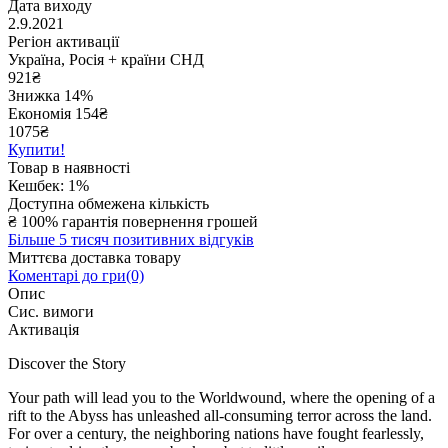
Дата виходу
2.9.2021
Регіон активації
Україна, Росія + країни СНД
921
₴
Знижка 14%
Економія
154
₴
1075₴
Купити!
Товар в наявності
Кешбек: 1%
Доступна обмежена кількість
₴
100% гарантія повернення грошей
Більше 5 тисяч позитивних відгуків
Миттєва доставка товару
Коментарі до гри(0)
Опис
Сис. вимоги
Активація
Discover the Story
Your path will lead you to the Worldwound, where the opening of a
rift to the Abyss has unleashed all-consuming terror across the land.
For over a century, the neighboring nations have fought fearlessly,