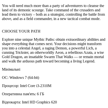
You will need much more than a party of adventurers to cleanse the
land of its demonic scourge. Take command of the crusaders and
lead them to victory – both as a strategist, controlling the battle from
above, and as a field commander, in a new tactical combat mode.
CHOOSE YOUR PATH
Explore nine unique Mythic Paths: obtain extraordinary abilities and
shape everything that comes next. Your decisions might transform
you into a celestial Angel, a raging Demon, a powerful Lich, a
cunning Trickster, an otherworldly Aeon, a rebellious Azata, a wise
Gold Dragon, an insatiable Swarm That Walks — or remain mortal
and walk the arduous path toward becoming a living Legend.
Мінімальні
ОС: Windows 7 (64-bit)
Процесор: Intel Core i3-2310M
Оперативна пам'ять: 6 ГБ
Відеокарта: Intel HD Graphics 620