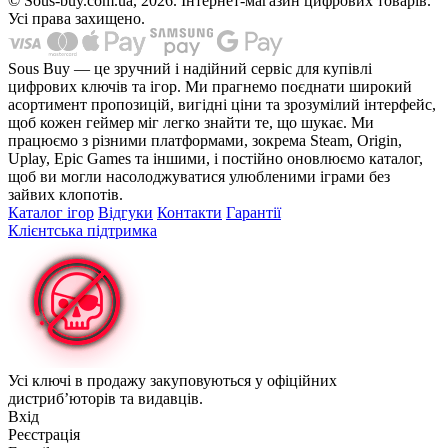
© Sous-buy.com.ua, 2026. Інтернет-магазин цифрових товарів.
Усі права захищено.
Sous Buy — це зручний і надійний сервіс для купівлі
цифрових ключів та ігор. Ми прагнемо поєднати широкий
асортимент пропозицій, вигідні ціни та зрозумілий інтерфейс,
щоб кожен геймер міг легко знайти те, що шукає. Ми
працюємо з різними платформами, зокрема Steam, Origin,
Uplay, Epic Games та іншими, і постійно оновлюємо каталог,
щоб ви могли насолоджуватися улюбленими іграми без
зайвих клопотів.
Каталог ігор
Відгуки
Контакти
Гарантії
Клієнтська підтримка
Усі ключі в продажу закуповуються у офіційних
дистриб’юторів та видавців.
Вхід
Реєстрація