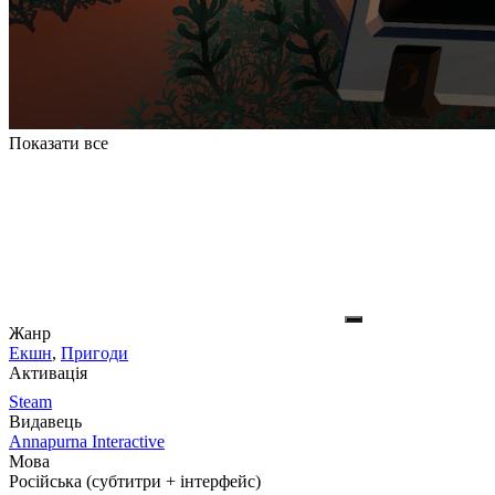
Показати все
Жанр
Екшн
,
Пригоди
Активація
Steam
Видавець
Annapurna Interactive
Мова
Російська (субтитри + інтерфейс)