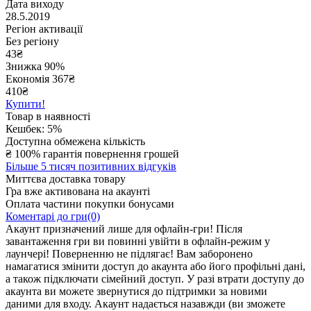
Дата виходу
28.5.2019
Регіон активації
Без регіону
43
₴
Знижка 90%
Економія
367
₴
410₴
Купити!
Товар в наявності
Кешбек: 5%
Доступна обмежена кількість
₴
100% гарантія повернення грошей
Більше 5 тисяч позитивних відгуків
Миттєва доставка товару
Гра вже активована на акаунті
Оплата частини покупки бонусами
Коментарі до гри(0)
Акаунт призначений лише для офлайн-гри! Після
завантаження гри ви повинні увійти в офлайн-режим у
лаунчері! Поверненню не підлягає! Вам заборонено
намагатися змінити доступ до акаунта або його профільні дані,
а також підключати сімейний доступ. У разі втрати доступу до
акаунта ви можете звернутися до підтримки за новими
даними для входу. Акаунт надається назавжди (ви зможете