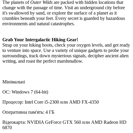
The planets of
Outer Wilds
are packed with hidden locations that
change with the passage of time. Visit an underground city before
it's swallowed by sand, or explore the surface of a planet as it
crumbles beneath your feet. Every secret is guarded by hazardous
environments and natural catastrophes.
Grab Your Intergalactic Hiking Gear!
Strap on your hiking boots, check your oxygen levels, and get ready
to venture into space. Use a variety of unique gadgets to probe your
surroundings, track down mysterious signals, decipher ancient alien
writing, and roast the perfect marshmallow.
Мінімальні
ОС: Windows 7 (64-bit)
Процесор: Intel Core i5-2300 или AMD FX-4350
Оперативна пам'ять: 4 ГБ
Відеокарта: NVIDIA GeForce GTX 560 или AMD Radeon HD
6870