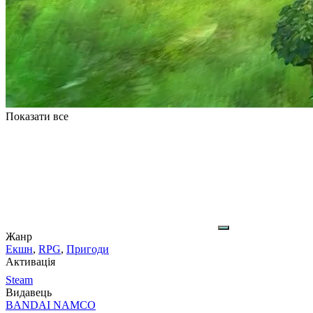
Показати все
Жанр
Екшн
,
RPG
,
Пригоди
Активація
Steam
Видавець
BANDAI NAMCO