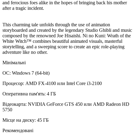
and ferocious foes alike in the hopes of bringing back his mother
after a tragic incident.
This charming tale unfolds through the use of animation
storyboarded and created by the legendary Studio Ghibli and music
composed by the renowned Joe Hisaishi. Ni no Kuni: Wrath of the
White Witch™ combines beautiful animated visuals, masterful
storytelling, and a sweeping score to create an epic role-playing
adventure like no other.
Мінімальні
ОС: Windows 7 (64-bit)
Процесор: AMD FX-4100 или Intel Core i3-2100
Оперативна пам'ять: 4 ГБ
Відеокарта: NVIDIA GeForce GTS 450 или AMD Radeon HD
5750
Місце на диску: 45 ГБ
Рекомендовані