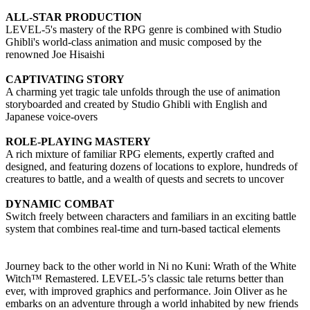
ALL-STAR PRODUCTION
LEVEL-5's mastery of the RPG genre is combined with Studio
Ghibli's world-class animation and music composed by the
renowned Joe Hisaishi
CAPTIVATING STORY
A charming yet tragic tale unfolds through the use of animation
storyboarded and created by Studio Ghibli with English and
Japanese voice-overs
ROLE-PLAYING MASTERY
A rich mixture of familiar RPG elements, expertly crafted and
designed, and featuring dozens of locations to explore, hundreds of
creatures to battle, and a wealth of quests and secrets to uncover
DYNAMIC COMBAT
Switch freely between characters and familiars in an exciting battle
system that combines real-time and turn-based tactical elements
Journey back to the other world in Ni no Kuni: Wrath of the White
Witch™ Remastered. LEVEL-5’s classic tale returns better than
ever, with improved graphics and performance. Join Oliver as he
embarks on an adventure through a world inhabited by new friends