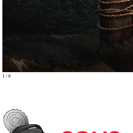
1
/
6