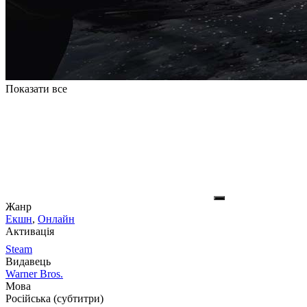
Показати все
Жанр
Екшн
,
Онлайн
Активація
Steam
Видавець
Warner Bros.
Мова
Російська (субтитри)