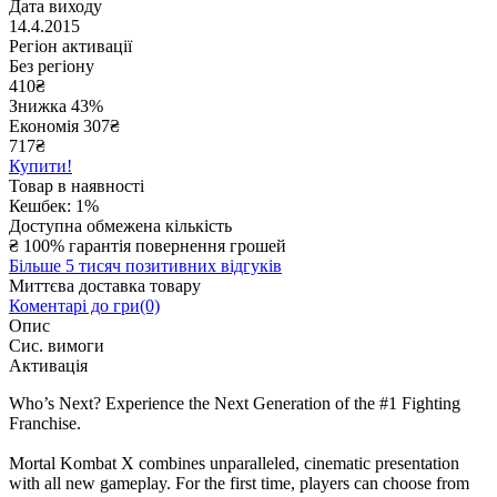
Дата виходу
14.4.2015
Регіон активації
Без регіону
410
₴
Знижка 43%
Економія
307
₴
717₴
Купити!
Товар в наявності
Кешбек: 1%
Доступна обмежена кількість
₴
100% гарантія повернення грошей
Більше 5 тисяч позитивних відгуків
Миттєва доставка товару
Коментарі до гри(0)
Опис
Сис. вимоги
Активація
Who’s Next? Experience the Next Generation of the #1 Fighting
Franchise.
Mortal Kombat X combines unparalleled, cinematic presentation
with all new gameplay. For the first time, players can choose from