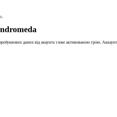
ю.
Andromeda
робуквових даних від акаунта з вже активованою грою. Аккаунт