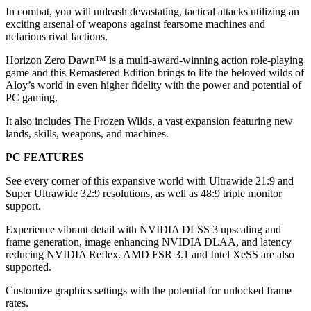
In combat, you will unleash devastating, tactical attacks utilizing an
exciting arsenal of weapons against fearsome machines and
nefarious rival factions.
Horizon Zero Dawn™ is a multi-award-winning action role-playing
game and this Remastered Edition brings to life the beloved wilds of
Aloy’s world in even higher fidelity with the power and potential of
PC gaming.
It also includes The Frozen Wilds, a vast expansion featuring new
lands, skills, weapons, and machines.
PC FEATURES
See every corner of this expansive world with Ultrawide 21:9 and
Super Ultrawide 32:9 resolutions, as well as 48:9 triple monitor
support.
Experience vibrant detail with NVIDIA DLSS 3 upscaling and
frame generation, image enhancing NVIDIA DLAA, and latency
reducing NVIDIA Reflex. AMD FSR 3.1 and Intel XeSS are also
supported.
Customize graphics settings with the potential for unlocked frame
rates.