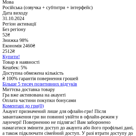
Мова
Російська (озвучка + субтитри + інтерфейс)
Дата виходу
31.10.2024
Регіон активації
Без регіону
52
₴
Знижка 98%
Економія
2460
₴
2512₴
Купити!
Товар в наявності
Кешбек: 5%
Доступна обмежена кількість
₴
100% гарантія повернення грошей
Більше 5 тисяч позитивних відгуків
Миттєва доставка товару
Гра вже активована на акаунті
Оплата частини покупки бонусами
Коментарі до гри(0)
Акаунт призначений лише для офлайн-гри! Після
завантаження гри ви повинні увійти в офлайн-режим у
лаунчері! Поверненню не підлягає! Вам заборонено
намагатися змінити доступ до акаунта або його профільні дані,
а також підключати сімейний доступ. У разі втрати доступу до