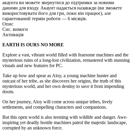
акаунта ви можете звернутися до підтримки за новими
даними для входу. Акаунт надається назавжди (ви зможете
використовувати його для гри, поки він працює), але
гарантований термін роботи — 6 місяців.
Опис
Сис. вимоги
Активація
EARTH IS OURS NO MORE
Explore a vast, vibrant world filled with fearsome machines and the
mysterious ruins of a long-lost civilization, remastered with stunning
visuals and new features for PC.
Take up bow and spear as Aloy, a young machine hunter and
outcast of her tribe, as she discovers her origins, the truth of this
mysterious world, and her own destiny to save it from impending
doom.
On her journey, Aloy will come across unique tribes, lively
settlements, and compelling characters and companions.
But this open world is also teeming with wildlife and danger. Awe-
inspiring yet deadly hostile machines patrol the majestic landscape,
corrupted by an unknown force.