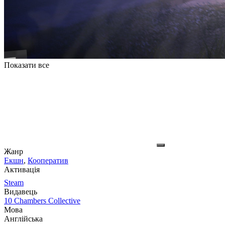
Показати все
Жанр
Екшн
,
Кооператив
Активація
Steam
Видавець
10 Chambers Collective
Мова
Англійська