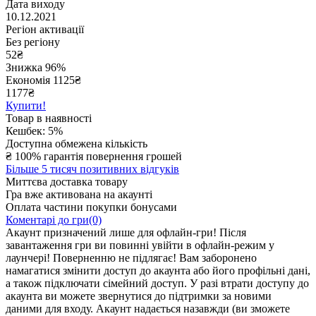
Дата виходу
10.12.2021
Регіон активації
Без регіону
52
₴
Знижка 96%
Економія
1125
₴
1177₴
Купити!
Товар в наявності
Кешбек: 5%
Доступна обмежена кількість
₴
100% гарантія повернення грошей
Більше 5 тисяч позитивних відгуків
Миттєва доставка товару
Гра вже активована на акаунті
Оплата частини покупки бонусами
Коментарі до гри(0)
Акаунт призначений лише для офлайн-гри! Після
завантаження гри ви повинні увійти в офлайн-режим у
лаунчері! Поверненню не підлягає! Вам заборонено
намагатися змінити доступ до акаунта або його профільні дані,
а також підключати сімейний доступ. У разі втрати доступу до
акаунта ви можете звернутися до підтримки за новими
даними для входу. Акаунт надається назавжди (ви зможете