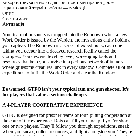
використовувати його для гри, поки він працює), але
гарантований термін роботи — 6 місяців.
Опис
Сис. вимоги
Активація
Your team of prisoners is dropped into the Rundown when a new
Work Order is issued by the Warden, the mysterious entity holding
you captive. The Rundown is a series of expeditions, each one
taking you deeper into a decayed research facility called the
Complex. You descend level by level, scavenging tools and
resources that help you survive in a perilous network of tunnels
where gruesome creatures lurk in every shadow. Complete all of the
expeditions to fulfill the Work Order and clear the Rundown.
Be warned, GTFO isn’t your typical run and gun shooter. It’s
for players that value a serious challenge.
A 4-PLAYER COOPERATIVE EXPERIENCE
GTFO is designed for prisoner teams of four, putting cooperation at
the core of the experience. Bots can fill your lineup if you’re short
one or two players. They’ll follow you through expeditions, sneak
when you sneak, collect resources, and fight alongside you. They're