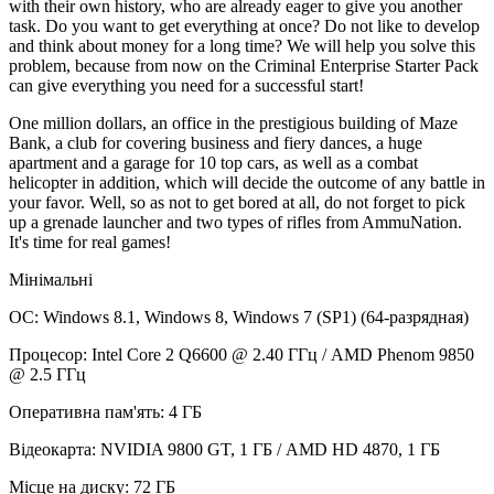
with their own history, who are already eager to give you another
task. Do you want to get everything at once? Do not like to develop
and think about money for a long time? We will help you solve this
problem, because from now on the Criminal Enterprise Starter Pack
can give everything you need for a successful start!
One million dollars, an office in the prestigious building of Maze
Bank, a club for covering business and fiery dances, a huge
apartment and a garage for 10 top cars, as well as a combat
helicopter in addition, which will decide the outcome of any battle in
your favor. Well, so as not to get bored at all, do not forget to pick
up a grenade launcher and two types of rifles from AmmuNation.
It's time for real games!
Мінімальні
ОС: Windows 8.1, Windows 8, Windows 7 (SP1) (64-разрядная)
Процесор: Intel Core 2 Q6600 @ 2.40 ГГц / AMD Phenom 9850
@ 2.5 ГГц
Оперативна пам'ять: 4 ГБ
Відеокарта: NVIDIA 9800 GT, 1 ГБ / AMD HD 4870, 1 ГБ
Місце на диску: 72 ГБ