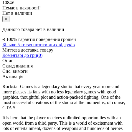
1084₴
Немає в наявності!
Нет в наличии
×
Данного товара нет в наличии
₴
100% гарантія повернення грошей
Більше 5 тисяч позитивних відгуків
Миттєва доставка товару
Коментарі до гри(0)
Опис
Склад видання
Сис. вимоги
Активація
Rockstar Games is a legendary studio that every year more and
more pleases its fans with no less legendary games with good
graphics, thoughtful plot and action-packed fighting. One of the
most successful creations of the studio at the moment is, of course,
GTA 5.
It is here that the player receives unlimited opportunities with an
open world from a third party. This is a world of excitement with
lots of entertainment, dozens of weapons and hundreds of heroes