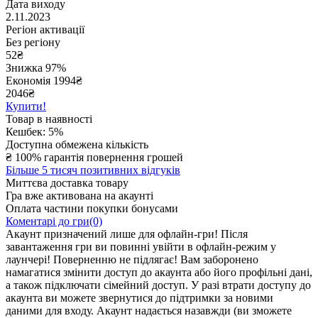
Дата виходу
2.11.2023
Регіон активації
Без регіону
52
₴
Знижка 97%
Економія
1994
₴
2046₴
Купити!
Товар в наявності
Кешбек: 5%
Доступна обмежена кількість
₴
100% гарантія повернення грошей
Більше 5 тисяч позитивних відгуків
Миттєва доставка товару
Гра вже активована на акаунті
Оплата частини покупки бонусами
Коментарі до гри(0)
Акаунт призначений лише для офлайн-гри! Після
завантаження гри ви повинні увійти в офлайн-режим у
лаунчері! Поверненню не підлягає! Вам заборонено
намагатися змінити доступ до акаунта або його профільні дані,
а також підключати сімейний доступ. У разі втрати доступу до
акаунта ви можете звернутися до підтримки за новими
даними для входу. Акаунт надається назавжди (ви зможете