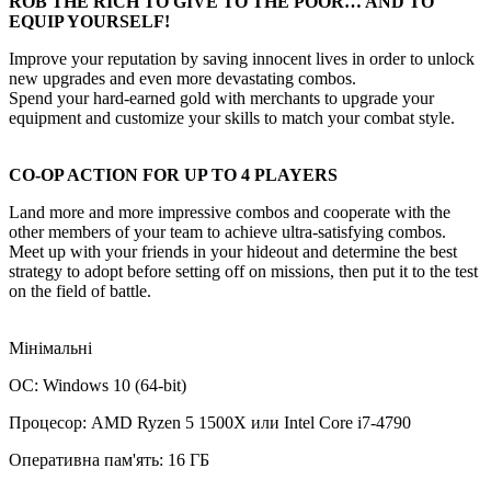
ROB THE RICH TO GIVE TO THE POOR… AND TO
EQUIP YOURSELF!
Improve your reputation by saving innocent lives in order to unlock
new upgrades and even more devastating combos.
Spend your hard-earned gold with merchants to upgrade your
equipment and customize your skills to match your combat style.
CO-OP ACTION FOR UP TO 4 PLAYERS
Land more and more impressive combos and cooperate with the
other members of your team to achieve ultra-satisfying combos.
Meet up with your friends in your hideout and determine the best
strategy to adopt before setting off on missions, then put it to the test
on the field of battle.
Мінімальні
ОС: Windows 10 (64-bit)
Процесор: AMD Ryzen 5 1500X или Intel Core i7-4790
Оперативна пам'ять: 16 ГБ