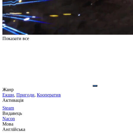
Показати все
Жанр
Екшн
,
Пригоди
,
Кооператив
Активація
Steam
Видавець
Nacon
Мова
Англійська