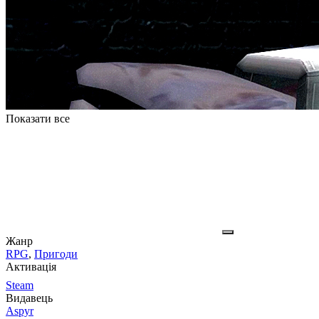
Показати все
Жанр
RPG
,
Пригоди
Активація
Steam
Видавець
Aspyr