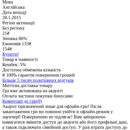
Мова
Англійська
Дата виходу
28.1.2015
Регіон активації
Без регіону
21
₴
Знижка 86%
Економія
133
₴
154₴
Купити!
Товар в наявності
Кешбек: 5%
Доступна обмежена кількість
₴
100% гарантія повернення грошей
Більше 5 тисяч позитивних відгуків
Миттєва доставка товару
Гра вже активована на акаунті
Оплата частини покупки бонусами
Коментарі до гри(0)
Акаунт призначений лише для офлайн-гри! Після
завантаження гри ви повинні увійти в офлайн-режим у
лаунчері! Поверненню не підлягає! Вам заборонено
намагатися змінити доступ до акаунта або його профільні дані,
а також підключати сімейний доступ. У разі втрати доступу до