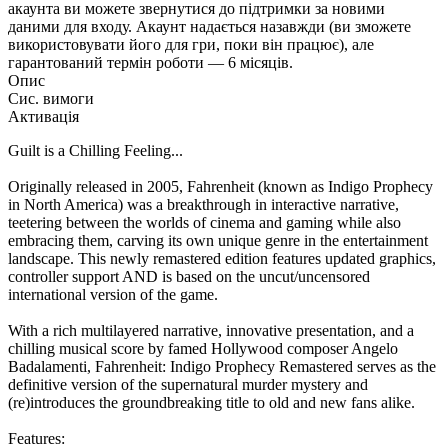
акаунта ви можете звернутися до підтримки за новими
даними для входу. Акаунт надається назавжди (ви зможете
використовувати його для гри, поки він працює), але
гарантований термін роботи — 6 місяців.
Опис
Сис. вимоги
Активація
Guilt is a Chilling Feeling...
Originally released in 2005, Fahrenheit (known as Indigo Prophecy
in North America) was a breakthrough in interactive narrative,
teetering between the worlds of cinema and gaming while also
embracing them, carving its own unique genre in the entertainment
landscape. This newly remastered edition features updated graphics,
controller support AND is based on the uncut/uncensored
international version of the game.
With a rich multilayered narrative, innovative presentation, and a
chilling musical score by famed Hollywood composer Angelo
Badalamenti, Fahrenheit: Indigo Prophecy Remastered serves as the
definitive version of the supernatural murder mystery and
(re)introduces the groundbreaking title to old and new fans alike.
Features: